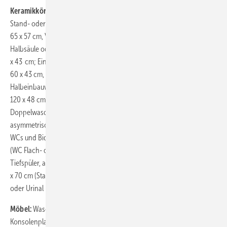
Keramikkörper
: Waschtische 65 x 44 cm, 60 x 44 cm, 55 x 44 cm mit
Stand- oder Halbsäule; Med 65 x 44 cm, 60 x 44 cm, 55 x 44 cm; Vital
65 x 57 cm, Vital Med 65 x 57 cm; Handwaschbecken 45 x 33,5 cm mit
Halbsäule oder 50 x 22 cm; Aufsatzbecken geschliffen 60 x 38 cm, 43
x 43 cm; Einbauwaschtische von oben 61,5 x 49,5 cm, 56 x 45,5 cm,
60 x 43 cm, 43 x 43 cm; Einbauwaschtisch von unten 37 x 37 cm;
Halbeinbauwaschtisch 55 x 45,5 cm; Waschtisch/Möbelwaschtische
120 x 48 cm, 100 x 48 cm, 80 x 48 cm, 65 x 48 cm; Möbel-
Doppelwaschtisch 130 x 48 cm; Waschtisch/Möbelwaschtisch
asymmetrisch 100 x 48 cm, 80 x 48 cm (Becken links oder rechts);
WCs und Bidets als Wandversion 37 x 48 cm (WC-Tiefspüler), 37 x 54
(WC Flach- oder Tiefspüler, auch rimless) oder 37 x 62 cm (WC-
Tiefspüler, auch rimless) und bodenstehende Varianten 37 x 63 cm, 37
x 70 cm (Stand-WC mit Spülkasten/Tiefspüler), Urinale mit Wasserrand
oder Urinal Dry
Möbel:
Waschtischblenden und -unterbauten; Ablageboard;
Konsolenplatten; Schubkastenablage; LED-Spiegelelemente;