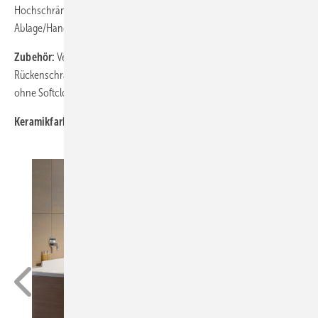
Hochschränke; Wandboards; Möbel-Accessoire
Ablage/Handtuchhalter/Handtuchhalter
Zubehör:
Verschiedene Einbauwannen mit ein oder zwei
Rückenschrägen, optional Whirlsystem, SensoWash, WC-Sitze mit und
ohne Softclose
Keramikfarbe:
Weiß Alpin, auch mit WonderGliss