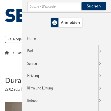
Springe
Springe
Springe
Search
auf
auf
auf
Hauptinhalt
Hauptmenü
SiteSearch
MENÜ
Home
Kataloge
Meldungen
Podcast
Produkte
Webin
Bad
Badserien
Sanitär
Heizung
DuraStyle
Klima und Lüftung
22.02.2017
|
Veröffentlicht in
Ausgabe 05-2017
|
Druckvorschau
Betrieb