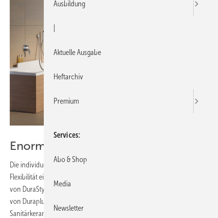
Ausbildung
|
Aktuelle Ausgabe
Heftarchiv
Premium
Services
Enorme Gestaltungsfreiheit
Abo & Shop
Die individuellen Ansprüche stellen hohe Anforderungen an die
Flexibilität einer Badeinrichtung. Die Zurückhaltung in der Formgebung
Media
von DuraStyle eröffnet viel Gestaltungsfreiheit. Die Nachfolgeserie
von Duraplus wartet mit einem umfangreichen Programm an
Newsletter
Sanitärkeramik, Badmöbeln und Wannen auf, das sowohl für den