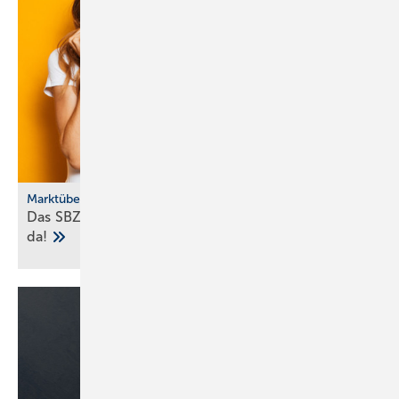
Marktübersicht
Das SBZ-Sonder­heft Bad­ke­ra­mik-Serien 2025 ist
da!