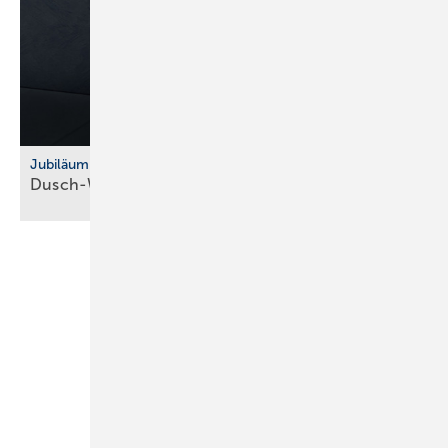
Jubiläum
Dusch-WC: Vitra feiert 10 Jahre
V-Care