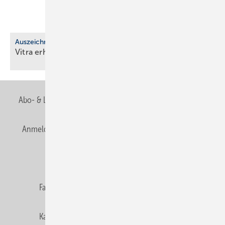
Auszeichnung
Vitra erhält EcoVadis-Silber für
Nach­hal­tig­keit
Abo- & Leserservice
AGB
Alle Inhalte chronologisch
Anmelden
Anmeldung & Registrierung
Newsletter
Datenschutz
E-Paper
Editor's choice
Fachbeiträge
Gentner Verlag
Impressum
Karriere bei Gentner
Team
Mediaservice