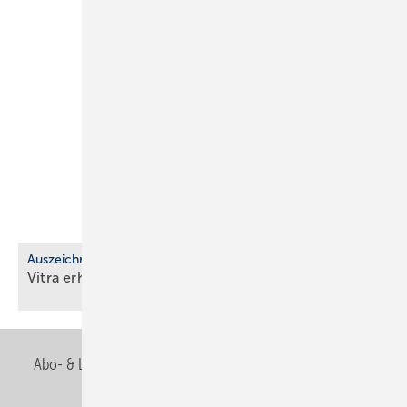
Auszeichnung
Vitra erhält EcoVadis-Silber für
Nach­hal­tig­keit
Abo- & Leserservice
AGB
Alle Inhalte chronologisch