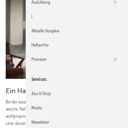
Ausbildung
|
Aktuelle Ausgabe
Heftarchiv
Premium
Services
Ein Hauch von Luxus
Abo & Shop
Bei der luxuriösen Badserie Dea treffen ausgesuchte Materialien auf
Media
weiche, fließende Rundungen. Eine große Auswahl an
wohlproportionierter, unverwechselbar gestalteter Keramik gehört zur
Newsletter
Linie, darunter Waschschalen, Waschtische, WCs mit Softclosing-Sitz,