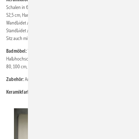
Schalen in 62,5 und 52 cm, Säulenwaschtisch mit/ohne Hahnloch in
52,5 cm, Handwaschbecken 50 cm (alle mit verdecktem Überlauf),
Wandbidet / -Tiefspülklosett mit unsichtbarer Befestigung,
Standbidet / -Tiefspülklosett, Standtiefspülklosett-Kombination, WC-
Sitz auch mit Soft-Closing
Badmöbel:
WT-Unterschrank 50, 60, 80, 100 cm, Hochschrank,
Halbhochschrank, Seitenschrank, Glaskonsolen, Spiegelschrank 60,
80, 100 cm, Spiegelregal 60, 80, 100 cm
Zubehör:
Armaturenserie Melange, Accessoire-Serie SoftMood
Keramikfarbe:
Weiß Alpin, Weiß seidenmatt, auch mit Ideal Plus