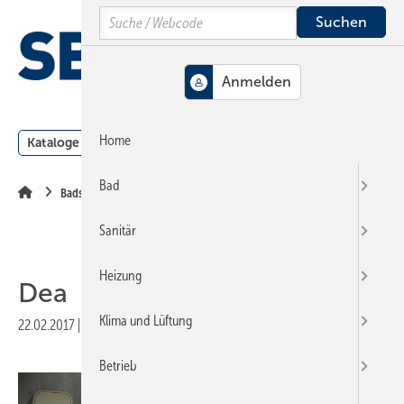
Springe
Springe
Springe
Search
auf
auf
auf
Hauptinhalt
Hauptmenü
SiteSearch
MENÜ
Home
Kataloge
Meldungen
Podcast
Produkte
Webin
Bad
Badserien
Sanitär
Heizung
Dea
Klima und Lüftung
22.02.2017
|
Veröffentlicht in
Ausgabe 05-2017
|
Druckvorschau
Betrieb