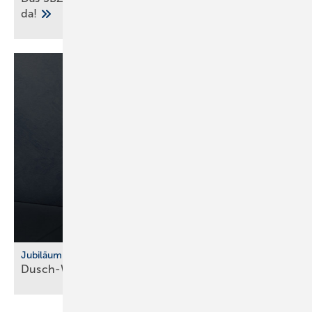
da!
Jubiläum
Dusch-WC: Vitra feiert 10 Jahre
V-Care