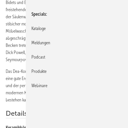
Bidets und Badewannen in zeitgenössischer Optik. Die opulente
freistehende Badewanne ist der Blickfang in jedem Badezimmer. Auch
Specials
der Säulenwaschtisch setzt mit seinem skulpturalen Erscheinungsbild
stilsicher moderne Akzente. Alle Schränke sowie der
Kataloge
Möbelwaschtisch-Unterschrank bieten viel Stauraum. Dieser wurde
abgeschrägt gestaltet, damit man ganz nah und ungehindert an das
Meldungen
Becken treten kann. Gestaltet wurde die Kollektion von dem Briten
Dick Powell, Mitbegründer der bekannten Designagentur
Podcast
Seymourpowell aus London.
Das Dea-Konzept bietet körperfreundliche, abgerundete Kanten und
Produkte
eine gute Ergonomie. Mit seiner zeitlosen, ästhetischen Formgebung
und der perfekten Funktionalität hat die Serie das Zeug zu einem
Webinare
modernen Klassiker, der auch nach Jahren gegen kurzlebige Trends
bestehen kann.
Details
Keramikkörper:
Waschtische 60, 80 und 100 cm, Wand-/Standsäule,