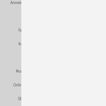
Anmelden
Anmeldung & Registrierung
Newsletter
Datenschutz
E-Paper
Editor's choice
Fachbeiträge
Gentner Verlag
Impressum
Karriere bei Gentner
Team
Mediaservice
Mitgliedschaften und Engagement
Montagezeiten Heizung
Montagezeiten Sanitär
Online Mediadaten
Privacy Manager
RSS-Feed
SBZ abonnieren
Veranstaltungen / Webinare