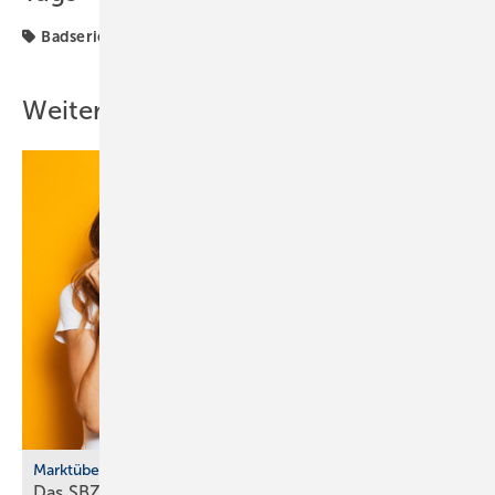
Badserien
Vitra
Weitere Inhalte
Marktübersicht
Das SBZ-Sonder­heft Bad­ke­ra­mik-Serien 2025 ist