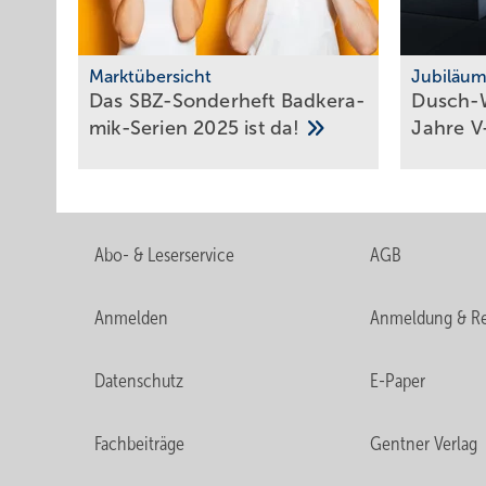
Marktübersicht
Jubiläu
Das SBZ-Sonder­heft Bad­ke­ra­
Dusch-W
mik-Serien 2025 ist
da!
Jahre
V
Abo- & Leserservice
AGB
Anmelden
Anmeldung & Re
Datenschutz
E-Paper
Fachbeiträge
Gentner Verlag