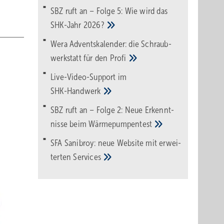
SBZ ruft an – Folge 5: Wie wird das
SHK-Jahr
2026?
Wera Adventskalender: die Schraub­
werk­statt für den
Pro­fi
Live-Video-Support im
SHK-Handwerk
SBZ ruft an – Folge 2: Neue Erkennt­
nisse beim
Wärme­pumpen­test
SFA Sanibroy: neue Web­site mit erwei­
terten
Services