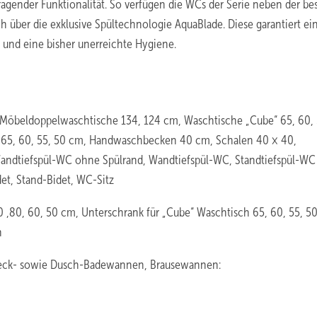
ragender Funktionalität. So verfügen die WCs der Serie neben der be
 über die exklusive Spültechnologie AquaBlade. Diese garantiert ei
l und eine bisher unerreichte Hygiene.
Möbeldoppelwaschtische 134, 124 cm, Waschtische „Cube“ 65, 60, 
65, 60, 55, 50 cm, Handwaschbecken 40 cm, Schalen 40 × 40,
andtiefspül-WC ohne Spülrand, Wandtiefspül-WC, Standtiefspül-WC
t, Stand-Bidet, WC-Sitz
 ,80, 60, 50 cm, Unterschrank für „Cube“ Waschtisch 65, 60, 55, 5
n
eck- sowie Dusch-Badewannen, Brausewannen: