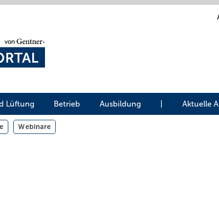
d Lüftung
Betrieb
Ausbildung
|
Aktuelle 
e
Webinare