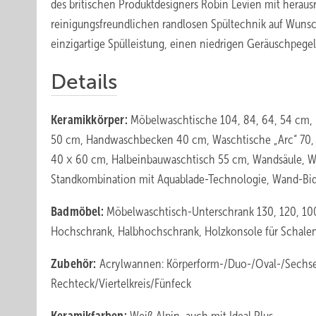
des britischen Produktdesigners Robin Levien mit heraus
reinigungsfreundlichen randlosen Spültechnik auf Wunsch
einzigartige Spülleistung, einen niedrigen Geräuschpege
Details
Keramikkörper:
Möbelwaschtische 104, 84, 64, 54 cm, 
50 cm, Handwaschbecken 40 cm, Waschtische „Arc“ 70, 
40 × 60 cm, Halbeinbauwaschtisch 55 cm, Wandsäule, W
Standkombination mit Aquablade-Technologie, Wand-Bide
Badmöbel:
Möbelwaschtisch-Unterschrank 130, 120, 100
Hochschrank, Halbhochschrank, Holzkonsole für Schale
Zubehör:
Acrylwannen: Körperform-/Duo-/Oval-/Sechs
Rechteck/Viertelkreis/Fünfeck