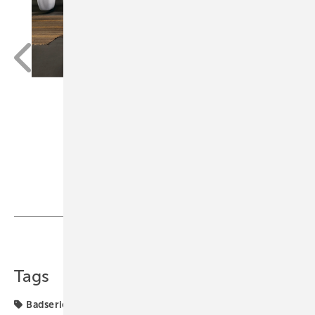
Teilen
Link kopieren
Tags
Badserien
Vitra