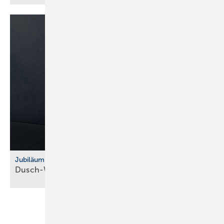
Jubiläum
Dusch-WC: Vitra feiert 10 Jahre
V-Care