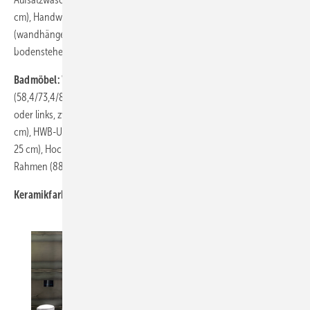
cm), Handwaschbecken (45 cm), Tiefspül-WC spülrandlos
(wandhängend und bodenstehend), Bidet (wandhängend und
bodenstehend)
Badmöbel:
Waschtischunterschränke mit Auszug
(58,4/73,4/88,4/118,4 cm), Unterschränke mit Ablagefläche rechts
oder links, zwei Auszügen und innen liegender Schublade (118,4/133,4
cm), HWB-Unterschrank mit Tür (44 cm), Regal mit Spiegel (40 x 160 x
25 cm), Hochschrank (40 x 160 x 37 cm), Lichtspiegelelemente mit
Rahmen (88,4/118,4 cm) und in 133,4 cm mit zusätzlichem Ablagefach
Keramikfarbe:
Weiß Alpin