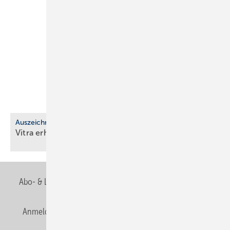
Auszeichnung
Vitra erhält EcoVadis-Silber für
Nach­hal­tig­keit
Abo- & Leserservice
AGB
Alle Inhalte chronologisch
Anmelden
Anmeldung & Registrierung
Newsletter