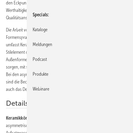
den Eckpunkten Tradition, Zeitlosigkeit, Zuverlässigkeit und
Werthaltigkeit. Sie verbindet elegantes italienisches Design mit hohen
Specials
Qualitätsansprüchen.
Kataloge
Die Arbeit von Citterio zeichnet sich durch zeitlos-moderne, schlichte
Formensprache und hochwertige Materialien aus. Das Konzept
Meldungen
umfasst Keramikobjekte, Badmöbel und Lichtspiegel. Prägendes
Stilelement der Waschtische ist die Verbindung klarer geometrischer
Podcast
Außenformen, die für eine passgenaue Kombination mit den Möbeln
sorgen, mit symmetrisch oder asymmetrisch geformten Innenbecken.
Produkte
Bei den asymmetrischen Waschtischen und den Aufsatzwaschtischen
sind die Becken durch eine organische Formensprache geprägt, die
Webinare
auch das Design der WCs und Bidets bestimmt.
Details
Keramikkörper:
Symmetrische Waschtische (60/90 cm),
asymmetrische Waschtische in Rechts- und Linksversion (75/90 cm),
Aufsatzwaschtisch (56 cm), symmetrischer Doppelwaschtisch (120