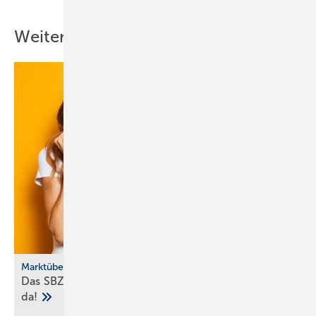
Weitere Inhalte
Marktübersicht
Das SBZ-Sonder­heft Bad­ke­ra­mik-Serien 2025 ist
da!