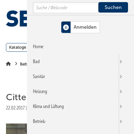
Springe
Springe
Springe
Search
auf
auf
auf
Hauptinhalt
Hauptmenü
SiteSearch
MENÜ
Home
Kataloge
Meldungen
Podcast
Produkte
Webin
Bad
Badserien
Sanitär
Heizung
Citterio
Klima und Lüftung
22.02.2017
|
Veröffentlicht in
Ausgabe 05-2017
|
Druckvorschau
Betrieb