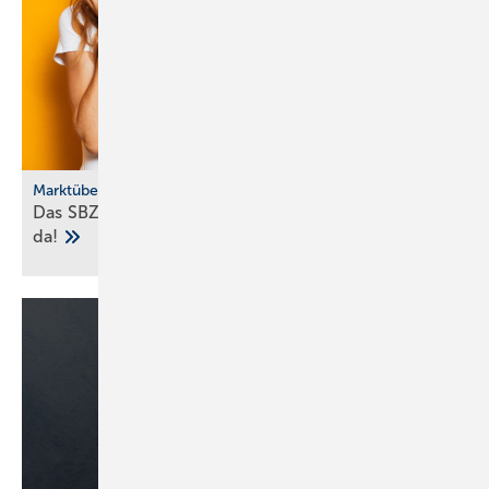
Marktübersicht
Das SBZ-Sonder­heft Bad­ke­ra­mik-Serien 2025 ist
da!