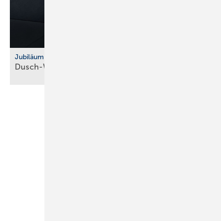
Jubiläum
Dusch-WC: Vitra feiert 10 Jahre
V-Care