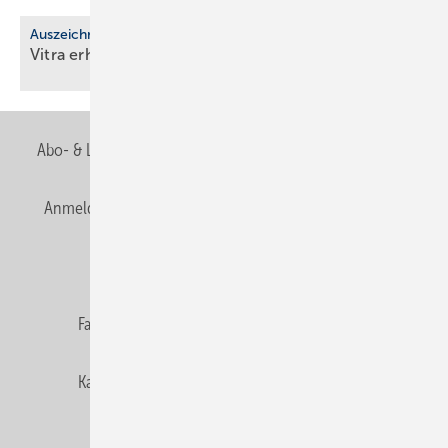
Auszeichnung
Vitra erhält EcoVadis-Silber für
Nach­hal­tig­keit
Abo- & Leserservice
AGB
Alle Inhalte chronologisch
Anmelden
Anmeldung & Registrierung
Newsletter
Datenschutz
E-Paper
Editor's choice
Fachbeiträge
Gentner Verlag
Impressum
Karriere bei Gentner
Team
Mediaservice
Mitgliedschaften und Engagement