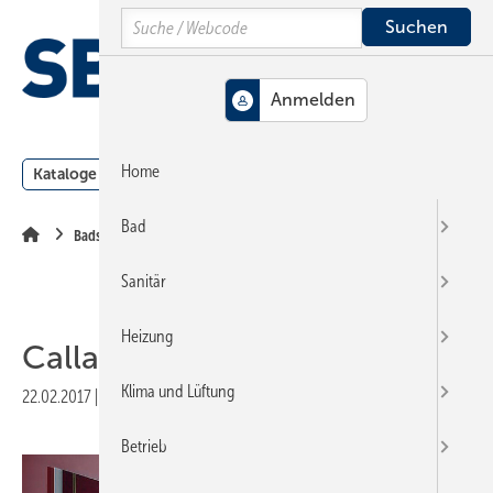
Springe
Springe
Springe
Search
auf
auf
auf
Hauptinhalt
Hauptmenü
SiteSearch
MENÜ
Home
Kataloge
Meldungen
Podcast
Produkte
Webin
Bad
Badserien
Sanitär
Heizung
Calla
Klima und Lüftung
22.02.2017
|
Veröffentlicht in
Ausgabe 05-2017
|
Druckvorschau
Betrieb