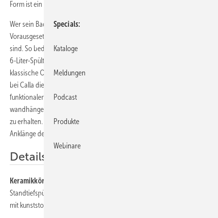
Form ist ein Beweis für die Zeitlosigkeit des klassisch Schönen.
Wer sein Bad dauerhaft modernisieren will, greift gern zum Zeitlosen.
Specials
Vorausgesetzt, dass Materialien und Technik auf dem heutigen Stand
sind. So bedeckt denn der luxuriöse Klosettsitz ein modernes WC mit
Kataloge
6-Liter-Spültechnik. Erstaunlich ist, mit wie wenig formalen Zitaten die
klassische Optik erzielt wird: Wie beim griechischen Tempel ist auch
Meldungen
bei Calla die Säule augenfälliges Gestaltungselement mit ebenso
funktionalem wie ästhetischem Gewicht. Auch bei den
Podcast
wandhängenden Sanitärkörpern ist es gelungen, die antike Anmutung
zu erhalten. So kommen in strahlendem Weiß die klassischen
Produkte
Anklänge der Keramik-Architektur zur Geltung.
Webinare
Details
Keramikkörper:
Waschtisch 69 cm, Standsäule,
Standtiefspülkombination, Wandtiefspülklosett, Wandbidet, WC-Sitz
mit kunststoffbeschichtetem Holzkern