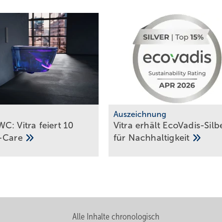
m
Auszeichnung
C: Vitra feiert 10
Vitra erhält EcoVadis-Silb
-Care
für
Nach­hal­tig­keit
Alle Inhalte chronologisch