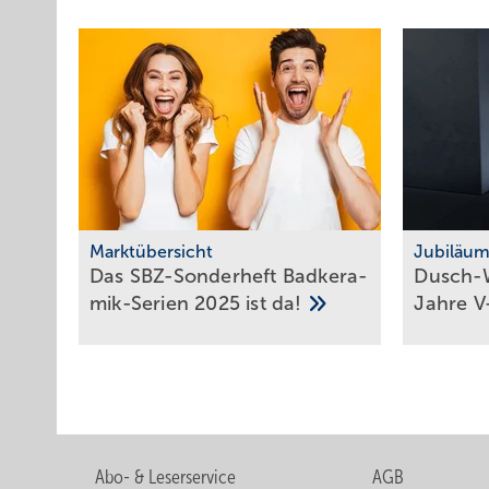
Marktübersicht
Jubiläu
Das SBZ-Sonder­heft Bad­ke­ra­
Dusch-W
mik-Serien 2025 ist
da!
Jahre
V
Abo- & Leserservice
AGB