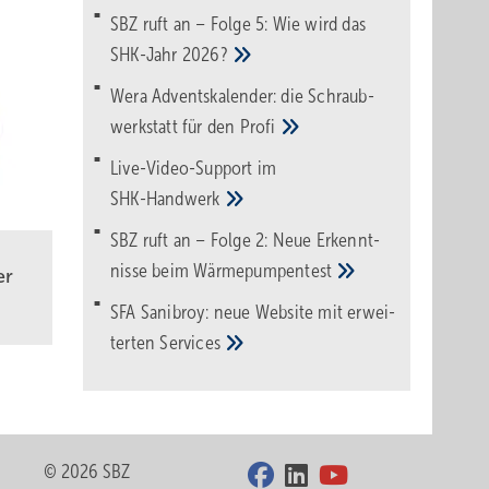
SBZ ruft an – Folge 5: Wie wird das
SHK-Jahr
2026?
Wera Adventskalender: die Schraub­
werk­statt für den
Pro­fi
Live-Video-Support im
SHK-Handwerk
SBZ ruft an – Folge 2: Neue Erkennt­
nisse beim
Wärme­pumpen­test
er
SFA Sanibroy: neue Web­site mit erwei­
terten
Services
© 2026 SBZ