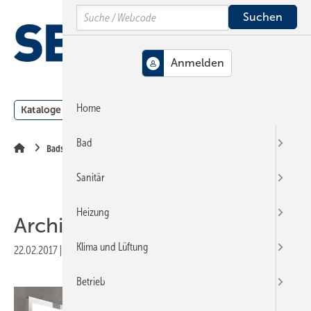
Springe
Springe
Springe
Search
auf
auf
auf
Hauptinhalt
Hauptmenü
SiteSearch
MENÜ
Home
Kataloge
Meldungen
Podcast
Produkte
Webin
Bad
Badserien
Sanitär
Heizung
Architectura
Klima und Lüftung
22.02.2017
|
Veröffentlicht in
Ausgabe 05-2017
|
Druckvorschau
Betrieb