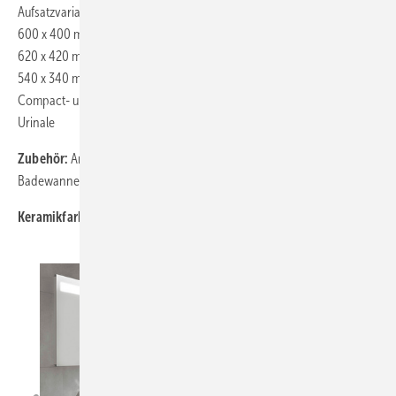
Aufsatzvariante, Aufsatzwaschtisch rund 400 mm, oval und eckig je
600 x 400 mm, Halbeinbauwaschtisch rund 415 mm, oval und eckig je
620 x 420 mm, Unterbauwaschtisch rund 340 mm, oval und eckig je
540 x 340 mm, acht wandhängende WCs mit DirectFlush (inkl.
Compact- und XL-Modell), zwei Back-to-wall-WC-Kombinationen, vier
Urinale
Zubehör:
Armatur Cult, Möbelkollektion Legato, Architectura
Badewannen und Architectura MetalRim Duschböden
Keramikfarbe:
Weiß Alpin, optional mit CeramicPlus