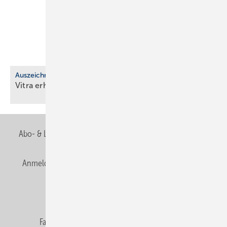
Auszeichnung
Vitra erhält EcoVadis-Silber für
Nach­hal­tig­keit
Abo- & Leserservice
AGB
Alle Inhalte chronologisch
Anmelden
Anmeldung & Registrierung
Newsletter
Datenschutz
E-Paper
Editor's choice
Fachbeiträge
Gentner Verlag
Impressum