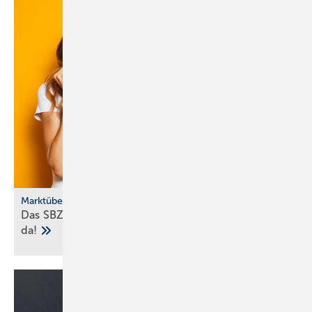
Marktübersicht
Das SBZ-Sonder­heft Bad­ke­ra­mik-Serien 2025 ist
da!