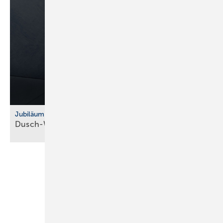
Jubiläum
Dusch-WC: Vitra feiert 10 Jahre
V-Care