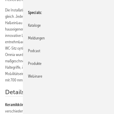
Die Installation ist dank der Universalbefestigung in jedem Material
Specials
gleich. Jede Waschtischform kann in den Varianten Aufsatz,
Halbeinbau und Unterbau eingebaut werden. Architectura ist mit der
Kataloge
hauseigenen Möbelkollektion Legato kombinierbar. Weitere
innovative Lösungen: Kartuschensystem bei Urinal (werkzeuglos
Meldungen
entnehmbare Kartusche, keine Demontage zur Wartung), DirectFlush,
WC-Sitz optional mit SoftClosing und QuickRelease. Die Kollektion
Podcast
Omnia wurde in Architectura integriert. Architectura Vita bietet
maßgeschneidert höhenverstellbare Waschtische sowie Stütz- und
Produkte
Haltegriffe, ist also auf die Bedürfnisse von Menschen mit
Mobilitätseinschränkungen abgestimmt. Neu zur ISH 2017 ist ein WC
Webinare
mit 700 mm Ausladung nach DIN 18040 für barrierefreies Bauen.
Details
Keramikkörper
: Insgesamt 28 verschiedene Waschtische in
verschiedenen Formen als Unterbau-, Halbeinbau- und