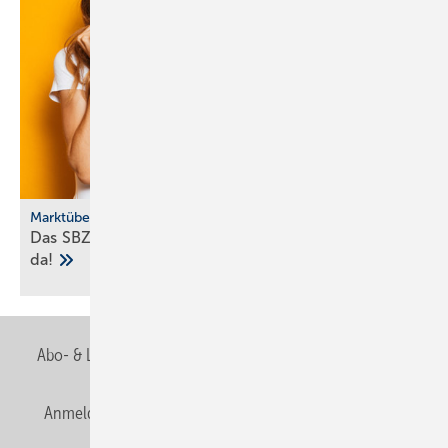
Marktübersicht
Das SBZ-Sonder­heft Bad­ke­ra­mik-Serien 2025 ist
da!
Abo- & Leserservice
AGB
Alle Inhalte chronologisch
Anmelden
Anmeldung & Registrierung
Newsletter