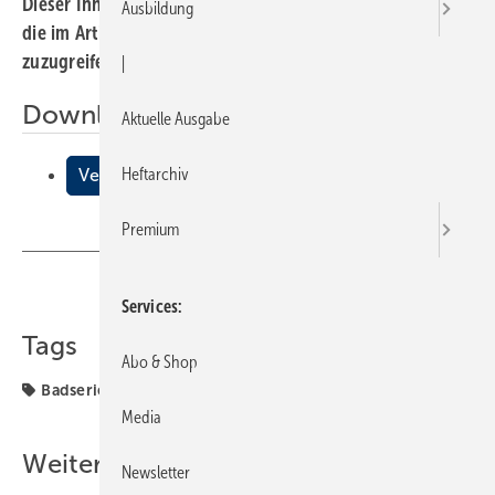
Dieser Inhalt liegt nur als PDF-Datei vor. Bitte öffnen Sie
Ausbildung
die im Artikel verlinkte Datei, um auf den Inhalt
zuzugreifen.
|
Downloads:
Aktuelle Ausgabe
Heftarchiv
Veranda
Premium
Teilen
Link kopieren
Services
Tags
Abo & Shop
Badserien Roca
Roca
Media
Weitere Inhalte
Newsletter