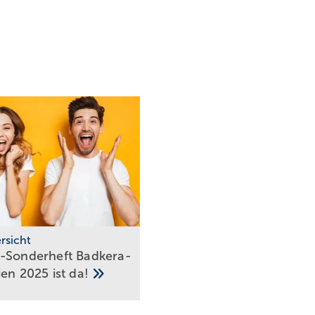
rsicht
Sonder­heft Bad­ke­ra­
ien 2025 ist
da!