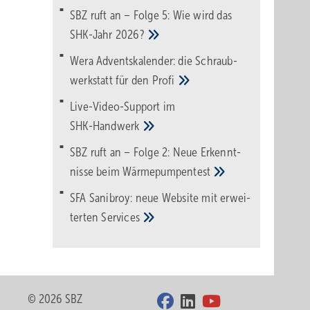
SBZ ruft an – Folge 5: Wie wird das
SHK-Jahr
2026?
Wera Adventskalender: die Schraub­
werk­statt für den
Pro­fi
Live-Video-Support im
SHK-Handwerk
SBZ ruft an – Folge 2: Neue Erkennt­
nisse beim
Wärme­pumpen­test
SFA Sanibroy: neue Web­site mit erwei­
terten
Services
© 2026 SBZ