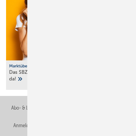
Marktübersicht
Das SBZ-Sonder­heft Bad­ke­ra­mik-Serien 2025 ist
da!
Abo- & Leserservice
AGB
Alle Inhalte chronologisch
Anmelden
Anmeldung & Registrierung
Newsletter