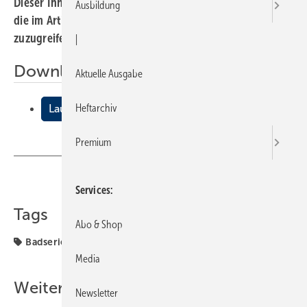
Dieser Inhalt liegt nur als PDF-Datei vor. Bitte öffnen Sie
Ausbildung
die im Artikel verlinkte Datei, um auf den Inhalt
zuzugreifen.
|
Downloads:
Aktuelle Ausgabe
Heftarchiv
Laura
Premium
Teilen
Link kopieren
Services
Tags
Abo & Shop
Badserien Roca
Roca
Media
Weitere Inhalte
Newsletter