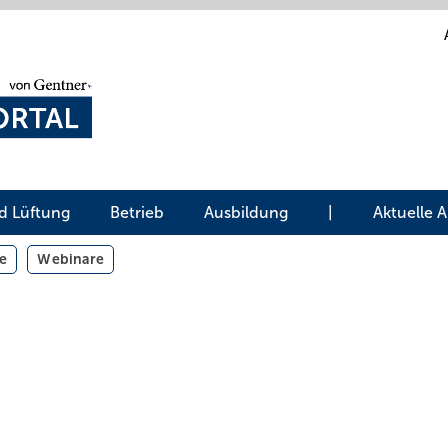
d Lüftung
Betrieb
Ausbildung
|
Aktuelle 
e
Webinare