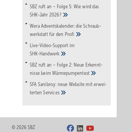
SBZ ruft an – Folge 5: Wie wird das
SHK-Jahr
2026?
Wera Adventskalender: die Schraub­
werk­statt für den
Pro­fi
Live-Video-Support im
SHK-Handwerk
SBZ ruft an – Folge 2: Neue Erkennt­
nisse beim
Wärme­pumpen­test
SFA Sanibroy: neue Web­site mit erwei­
terten
Services
© 2026 SBZ