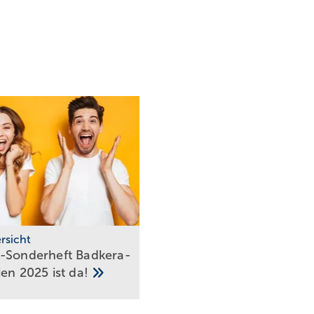
rsicht
Sonder­heft Bad­ke­ra­
ien 2025 ist
da!