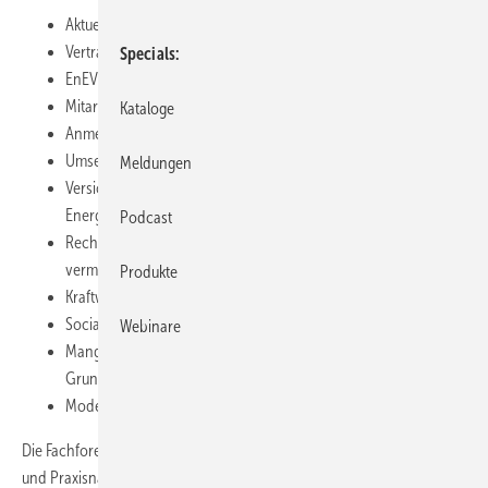
Aktuelles aus dem Steuerrecht
Vertragsmanagement im Baurecht
Specials
EnEV 2012 – 2020 Konsequenzen für die Gebäudetechnik
Mitarbeiter finden und binden
Kataloge
Anmelden von Bedenken – aber richtig
Umsetzung der TVO / Marktchancen für SHK-Betriebe
Meldungen
Versicherungsrechtliche Absicherung im Bereich „Erneuerbare
Energien“
Podcast
Rechtssichere Internetseiten: Worauf ist zu achten, was sollte
vermieden werden?
Produkte
Kraftwerk Haus – wie heizen und lüften wir zukünftig?
Social-Marketing im SHK-Handwerk
Webinare
Mangelbegriff im Gewährleistungsrecht auf BGB- bzw. VOB-
Grundlage
Moderne Badgestaltung – Wohlfühloase im Zeichen der Zeit
Die Fachforen werden von renommierten Experten besetzt, Aktualität
und Praxisnähe ist gewährleistet. Abgerundet wird die Veranstaltung