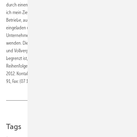
durch einen Motivationsvortrag zum Thema „No Limits – wie schaffe
ich mein Ziel“ durch den
Extremsportler Joey Kelly
. Interessierte
Betriebe, auch aus anderen SHK-Landesverbänden, sind herzlich
eingeladen und können sich hinsichtlich einer Teilnahme am SHK-
Unternehmerforum 2012 an den Fachverband Baden-Württemberg
wenden. Die Teilnahmegebühr beträgt, inkl. aller Tagungsunterlagen
und Vollverpflegung, 145 Euro pro Person. Da die Teilnehmerzahl
begrenzt ist, erfolgt die Vergabe der Teilnehmerplätze nach der
Reihenfolge des Anmeldeeingangs. Anmeldeschluss ist der 27. Januar
2012. Kontaktdaten: FVSHK Baden-Württemberg, Telefon: (07 11) 48 30
91, Fax: (07 11) 46 10 60 60, E-Mail:
info@fvshkbw.de
Teilen
Link kopieren
Tags