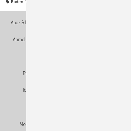
Baden-Württemberg
Fachverbände
Abo- & Leserservice
AGB
Alle Inhalte chronologisch
Anmelden
Anmeldung & Registrierung
Newsletter
Datenschutz
E-Paper
Editor's choice
Fachbeiträge
Gentner Verlag
Impressum
Karriere bei Gentner
Team
Mediaservice
Mitgliedschaften und Engagement
Montagezeiten Heizung
Montagezeiten Sanitär