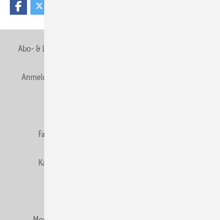
Abo- & Leserservice
AGB
Alle Inhalte chronologisch
Anmelden
Anmeldung & Registrierung
Newsletter
Datenschutz
E-Paper
Editor's choice
Fachbeiträge
Gentner Verlag
Impressum
Karriere bei Gentner
Team
Mediaservice
Mitgliedschaften und Engagement
Montagezeiten Heizung
Montagezeiten Sanitär