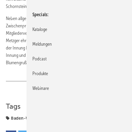
Schornsteinfegertätigkeiten“ freigegeben worden.
Specials
Neben allgemeinen Informationen und den Ergebnissen der
Zwischenprüfung stand noch ein besonderes Jubiläum bei der
Kataloge
Mitgliederversammlung an: Innungs-Obermeister Hans-Georg
Metzger ehrte
­Anita Schnee
, die seit
40 Jahren Geschäftsführerin
Meldungen
der Innung Kehl-Hanauerland ist. Dafür erhielt sie Urkunden der
Innung und der Handwerkskammer Freiburg sowie ei­-nen
Podcast
Blumengruß.
Produkte
Webinare
Teilen
Link kopieren
Tags
Baden-Württemberg
Fachverbände