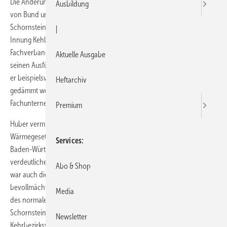
Die Änderungen der Energieeinsparverordnung, die Wärmegesetze
Ausbildung
von Bund und Land sowie die Neuregelungen des
Schornsteinfegergesetzes standen auf der letzten Versammlung der
|
Innung Kehl-Hanauerland im Fokus. Thomas Huber, Referent des
Fachverbandes SHK Baden-Württemberg, brachte die Teilnehmer mit
Aktuelle Ausgabe
seinen Ausführungen fachlich auf den neuesten Stand. So erläuter­te
er beispielsweise, welche und wie Leitungen gemäß der EnEV 2009
Heftarchiv
gedämmt werden müssen und wies auf die Verpflichtung zur
Fachunternehmererklärung hin.
Premium
Huber vermittelte nicht nur die Inhalte des Erneuerbare-Energien-
Wärmegesetz des Bundes und des Erneuerbare-Wärme-Ge­setz
Services
Baden-Württemberg, sondern verglich auch die Gültigkeit, um zu
verdeutlichen, wann welches Gesetz zum Tragen kommt. Interessant
Abo & Shop
war auch die Gegenüberstellung der Aufgaben eines
bevollmächtigten Bezirksschornsteinfegermeisters mit den Tätigkeiten
Media
des normalen Schornsteinfegers. Denn mit dem neuen
Schornsteinfeger-Handwerksgesetz ist die unbefristete
Newsletter
Kehrbezirksvergabe aufgehoben und die „einfachen