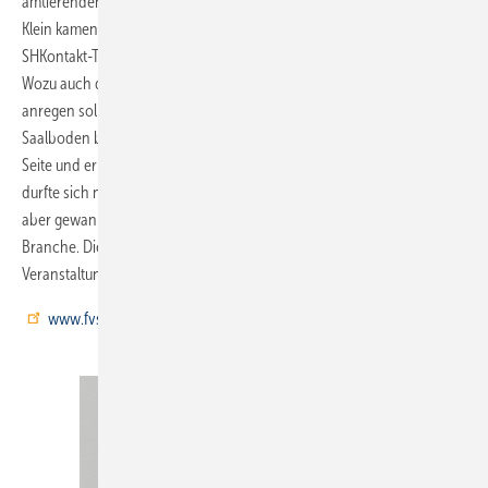
amtierenden Fachverband-Hauptgeschäftsführers Dr. Hans-Balthas
Klein kamen die geladenen Gäste gerne nach und nutzten den
SHKontakt-Treff für den Austausch und die Diskussion untereinander.
Wozu auch der Blick auf die angesprochene Bodenprojektion
anregen sollte. Durch Berührung einer Projektionsfläche auf dem
Saalboden bewegten sich dort „schwimmende“ Eckring-Logos zur
Seite und ermöglichten die Sicht auf eine Gewinnspiellösung. Zwar
durfte sich nur ein Gast über den Hauptgewinn freuen, viele Gäste
aber gewannen neue Impulse im Hinblick auf die Entwicklungen in der
Branche. Die Denkanstöße des Fachverbandes und Bilder von der
Veranstaltung sind online einzusehen unter
www.fvshkbw.de/shkontakt