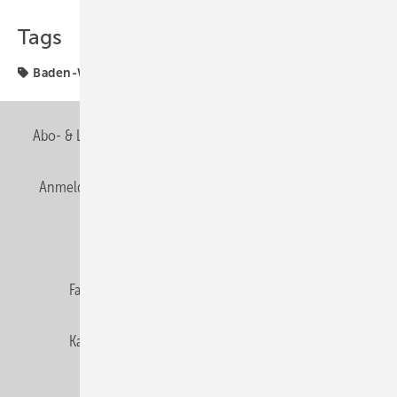
Tags
Baden-Württemberg
Fachverbände
Abo- & Leserservice
AGB
Alle Inhalte chronologisch
Anmelden
Anmeldung & Registrierung
Newsletter
Datenschutz
E-Paper
Editor's choice
Fachbeiträge
Gentner Verlag
Impressum
Karriere bei Gentner
Team
Mediaservice
Mitgliedschaften und Engagement