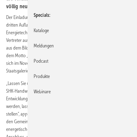
völlig neuen Blickwinkeln zu betrachten.
Specials
Der Einladung des Fachverbandes SHK Baden-Württemberg zur
dritten Auflage der Veranstaltung „SHKontakt – Gebäude- und
Kataloge
Energietechnik-Treff Baden-Württemberg“ waren mehr als 100
Vertreter aus Politik und Verwaltung, Handwerk, Industrie und Handel,
Meldungen
aus dem Bildungssektor und von Energieversorgern gefolgt. Unter
dem Motto „Inspirieren – kommunizieren – interessieren“ trafen sie
Podcast
sich im November zum Austausch im Säulensaal der Stuttgarter
Staatsgalerie.
Produkte
„Lassen Sie uns gemeinsam den Blick auf die Themen richten, die das
SHK-Handwerk in Baden-Württemberg bewegen. Denn nur wenn
Webinare
Entwicklungen in der Branche und in deren Umfeld frühzeitig erkannt
werden, lassen sich gemeinsam die richtigen Weichen für die Zukunft
stellen“, appellierte der Fachverbandsvorsitzende Joachim Butz an
den Gemeinschaftssinn der Teilnehmer. So war die Förderung
energetischer Sanierungsmaßnahmen ebenso ein Thema wie
Anschluss- und Benutzungszwänge an Fern- oder Nahwärmenetze,