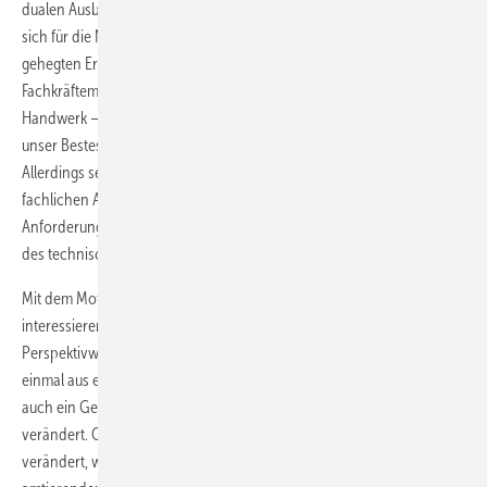
dualen Ausbildung an und forderte die gesamte Branche dazu auf,
sich für die Nachwuchswerbung zu engagieren. Aber, die „hier und da
gehegten Erwartungen, dass die Flüchtlinge die Lösung des
Fachkräftemangels bringen“ müsse er ein wenig bremsen. „Wir – das
Handwerk – sind uns der großen Verantwortung bewusst. Wir werden
unser Bestes tun, zur Integration beizutragen“, sagte der Vorsitzende.
Allerdings sei es vom Spracherwerb, über die allgemeine bis hin zur
fachlichen Ausbildung ein langer Weg. „Hinzu kommt, dass die
Anforderungen an zukünftige Lehrlinge in unserer Branche aufgrund
des technischen Wandels eher steigen.“
Mit dem Motto der Veranstaltung „Inspirieren – kommunizieren –
interessieren“ verbunden war zudem der Wunsch eines
Perspektivwechsels. „Wir möchten Sie inspirieren, diese Themen auch
einmal aus einem anderen Blickwinkel zu sehen, ganz so wie sich
auch ein Gemälde verändert, wenn man die eigene Standposition
verändert. Oder eben auch so, wie sich unsere Bodenprojektion
verändert, wenn Sie sie betreten.“ Diesem Impuls des bis dato noch