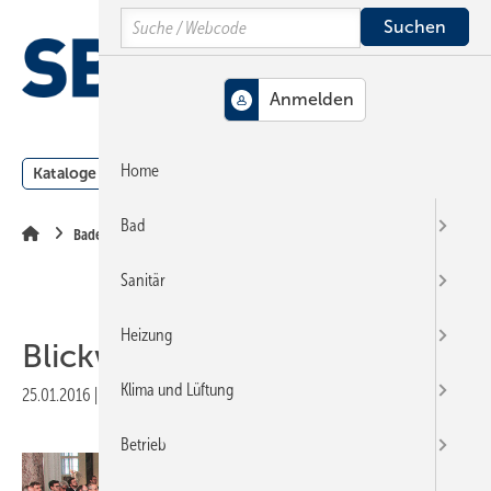
Springe
Springe
Springe
Search
auf
auf
auf
Hauptinhalt
Hauptmenü
SiteSearch
MENÜ
Home
Kataloge
Meldungen
Podcast
Produkte
Webin
Bad
Baden-Württemberg
Sanitär
Heizung
Blickwinkel ändern
Klima und Lüftung
25.01.2016
|
Veröffentlicht in
Ausgabe 03-2016
|
Druckvorschau
Betrieb