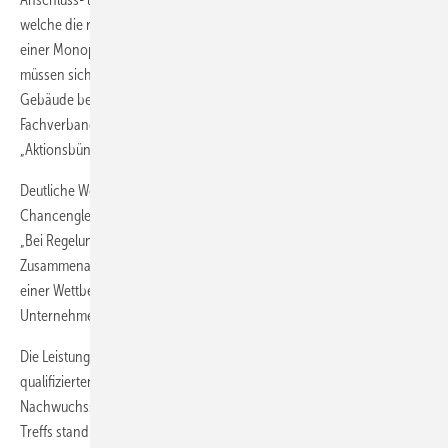
welche die rund 100 Gäste diskutierten. „Wir warnen deutlich vor
einer Monopolisierung in der Wärmeversorgung. Hausbesitzer
müssen sich frei entscheiden können, mit welcher Technologie sie ihr
Gebäude beheizen möchten“, betonte Butz. Für dieses Ziel trete der
Fachverband SHK gemeinsam mit Partnern im Rahmen des
„Aktionsbündnisses Baden-Württemberg für individuelles Heizen“ ein.
Deutliche Worte wählte der Vorsitzende ebenfalls beim Thema
Chancengleichheit im Wettbewerb mit kommunalen Unternehmen.
„Bei Regelungen über die Umsatzsteuerbefreiung interkommunaler
Zusammenarbeit muss immer gewährleistet sein, dass es nicht zu
einer Wettbewerbsverzerrung zu Lasten privatwirtschaftlicher
Unternehmer kommt“, legte er den Finger in die Wunde.
Die Leistungsfähigkeit des SHK-Handwerks steht und fällt mit
qualifizierten Fachkräften, weshalb auch die aktuelle
Nachwuchssituation im Fokus des Gebäude- und Energietechnik-
Treffs stand. Joachim Butz mahnte einen Akzeptanzverlust bei der