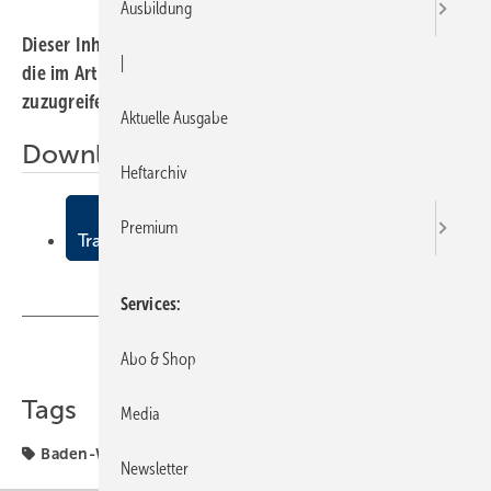
Ausbildung
Dieser Inhalt liegt nur als PDF-Datei vor. Bitte öffnen Sie
|
die im Artikel verlinkte Datei, um auf den Inhalt
zuzugreifen.
Aktuelle Ausgabe
Downloads:
Heftarchiv
OL-Handwerk
Premium
Trauer um Karl Pissot
Services
Abo & Shop
Teilen
Link kopieren
Tags
Media
Baden-Württemberg
Fachverbände
Newsletter