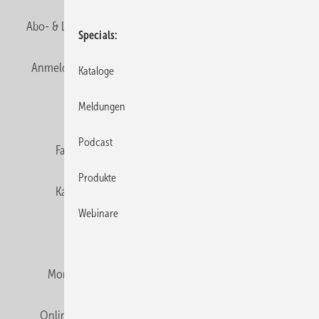
Abo- & Leserservice
AGB
Alle Inhalte chronologisch
Specials
Anmelden
Anmeldung & Registrierung
Newsletter
Kataloge
Meldungen
Datenschutz
E-Paper
Editor's choice
Podcast
Fachbeiträge
Gentner Verlag
Impressum
Produkte
Karriere bei Gentner
Team
Mediaservice
Webinare
Mitgliedschaften und Engagement
Montagezeiten Heizung
Montagezeiten Sanitär
Online Mediadaten
Privacy Manager
RSS-Feed