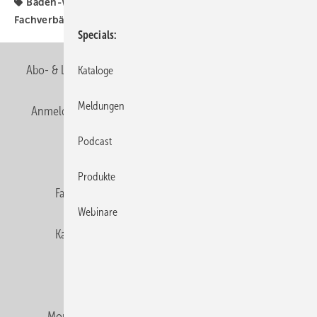
Baden-Württemberg
Brennwertkessel
Fachverbände
Specials
Abo- & Leserservice
AGB
Alle Inhalte chronologisch
Kataloge
Meldungen
Anmelden
Anmeldung & Registrierung
Newsletter
Podcast
Datenschutz
E-Paper
Editor's choice
Produkte
Fachbeiträge
Gentner Verlag
Impressum
Webinare
Karriere bei Gentner
Team
Mediaservice
Mitgliedschaften und Engagement
Montagezeiten Heizung
Montagezeiten Sanitär