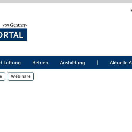
d Lüftung
Betrieb
Ausbildung
|
Aktuelle 
e
Webinare