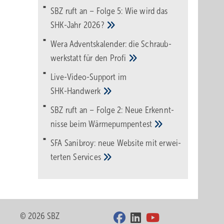
SBZ ruft an – Folge 5: Wie wird das
SHK-Jahr
2026?
Wera Adventskalender: die Schraub­
werk­statt für den
Pro­fi
Live-Video-Support im
SHK-Handwerk
SBZ ruft an – Folge 2: Neue Erkennt­
nisse beim
Wärme­pumpen­test
SFA Sanibroy: neue Web­site mit erwei­
terten
Services
© 2026 SBZ