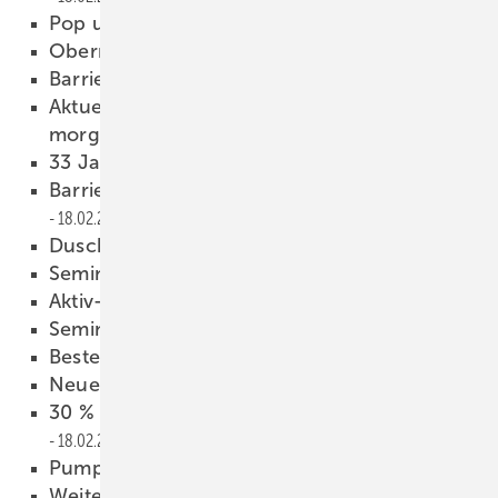
Pop up the Bathroom
18.02.2009
Obermeisterwechsel
18.02.2009
Barrierefrei will gelernt sein
18.02.2009
Aktuelles Fallbeispiel: Das könnte schon ­
morgen auch Ihnen passieren
18.02.2009
33 Jahre lang Sicherheit
18.02.2009
Barrierefrei-Artikel ­ jetzt online bestellen
18.02.2009
Duscholux: Neuer Anlauf
18.02.2009
Seminar-Roadshow
18.02.2009
Aktiv-Seminare
18.02.2009
Seminarangebot erweitert
18.02.2009
Bestes Schulprojekt gesucht
18.02.2009
Neues Seminarprogramm
18.02.2009
30 % gegenüber Vorjahr gestiegen
18.02.2009
Pumpen auf Mietbasis
18.02.2009
Weiterhin gute Nachfrage für 2009 erwartet