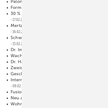
Palomba
18.02.2009
Form
18.02.2009
30 % gegenüber Vorjahr gestiegen
17.02.2009
Mertz ist neuer Hauptgeschäftsführer
16.02.2009
Schwefelarmes Heizöl eingeführt
15.02.2009
Dr. Immerschitt löst De Wale ab
14.02.2009
Wachstum gebremst
13.02.2009
Dr. Haupt wechselt Chefsessel
12.02.2009
Zweistellige Zuwachsraten
11.02.2009
Geschäftsleitung wird erweitert
10.02.2009
Internethandel contra Handwerk
09.02.2009
Fusion abgeschlossen
08.02.2009
Neu ausgerichtet
06.02.2009
Wohnungsnutzer heizen sparsamer