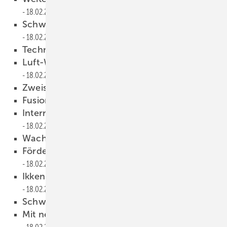
18.02.2009
Schwefelarmes Heizöl eingeführt
18.02.2009
Technology Center eröffnet
18.02.2009
Luft-Wasser-Wärmepumpen holen auf
18.02.2009
Zweistellige Zuwachsraten
18.02.2009
Fusion abgeschlossen
18.02.2009
Internethandel contra Handwerk
18.02.2009
Wachstum gebremst
18.02.2009
Fördersätze nur für Neubauten geändert
18.02.2009
Ikken ist neuer technischer Leiter
18.02.2009
Schwenk neuer Verkaufsleiter
18.02.2009
Mit neuem Namen und neuer Führung