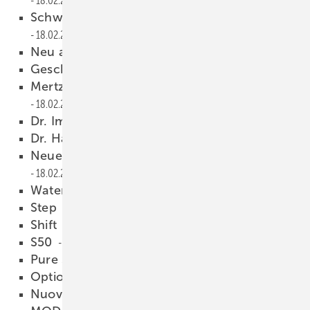
18.02.2009
Schweitzer verlässt das Unternehmen
18.02.2009
Neu ausgerichtet
18.02.2009
Geschäftsleitung wird erweitert
18.02.2009
Mertz ist neuer Hauptgeschäftsführer
18.02.2009
Dr. Immerschitt löst De Wale ab
18.02.2009
Dr. Haupt wechselt Chefsessel
18.02.2009
Neue Kollektionen und aktuelle Trends
18.02.2009
Water Jewels
18.02.2009
Step
18.02.2009
Shift
18.02.2009
S50
18.02.2009
Pure Style
18.02.2009
Options
18.02.2009
Nuova
18.02.2009