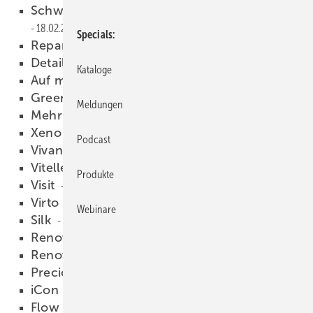
Schweitzer verlässt das Unternehmen
18.02.2009
Specials
Reparaturtipp für Handwerker
18.02.2009
Detailgenau arbeiten
18.02.2009
Kataloge
Auf mehreren Standbeinen
18.02.2009
Green Bathroom
18.02.2009
Meldungen
Mehr digitale Technik im Bad
18.02.2009
Xeno
18.02.2009
Podcast
Vivano
18.02.2009
Vitelle
18.02.2009
Produkte
Visit
18.02.2009
Virto
18.02.2009
Webinare
Silk
18.02.2009
Renova Nr. 1 Plan
18.02.2009
Renova Nr. 1
18.02.2009
Preciosa
18.02.2009
iCon
18.02.2009
Flow 300
18.02.2009