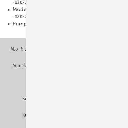
03.02.2009
Modernisierung trotz Finanzkrise
02.02.2009
Pumpen jetzt auch mieten
01.02.2009
Abo- & Leserservice
AGB
Alle Inhalte chronologisch
Anmelden
Anmeldung & Registrierung
Newsletter
Datenschutz
E-Paper
Editor's choice
Fachbeiträge
Gentner Verlag
Impressum
Karriere bei Gentner
Team
Mediaservice