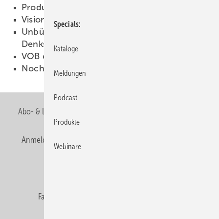
Produkte
01.01.2007
Visionen und Ziele finden
01.01.2007
Specials
Unbürokratisch, transparent, kostengünstig?
Denkste!
01.01.2007
Kataloge
VOB oder doch lieber BGB?
01.01.2007
Noch viele Ungereimtheiten
01.01.2007
Meldungen
Podcast
Abo- & Leserservice
AGB
Alle Inhalte chronologisch
Produkte
Anmelden
Anmeldung & Registrierung
Newsletter
Webinare
Datenschutz
E-Paper
Editor's choice
Fachbeiträge
Gentner Verlag
Impressum