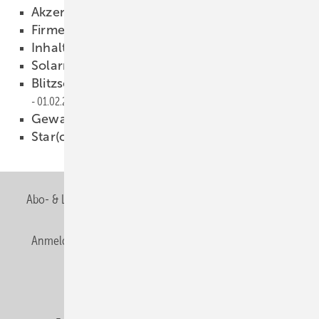
Akzente in Metall
01.02.2005
Firmen + Fakten
01.02.2005
Inhalt
01.02.2005
Solarmarkt Deutschland
01.02.2005
Blitzschutz im Klempnerhandwerk
01.02.2005
Gewaltiger Modernisierungsstau
01.02.2005
Star(c)kes Design Center
01.02.2005
Abo- & Leserservice
AGB
Alle Inhalte chronologisch
Anmelden
Anmeldung & Registrierung
Newsletter
Datenschutz
E-Paper
Editor's choice