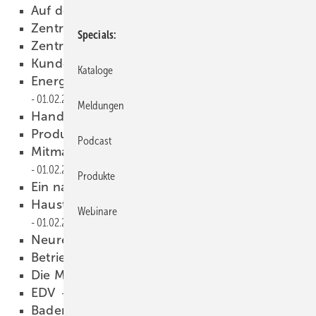
Auf den Einzelfall kommt es an
15.02.2005
Zentralverband
15.02.2005
Specials
Zentralverband
01.02.2005
Kundendaten sofort verfügbar
01.02.2005
Kataloge
Energieanalyse aus dem Verbrauch
01.02.2005
Meldungen
Handwerk ist Point of Sale
01.02.2005
Produkte
01.02.2005
Podcast
Mitmachen und Kompetenz zeigen!
01.02.2005
Produkte
Ein nationales Bad-Ereignis
01.02.2005
Haustechnik mit dem Architekten planen
Webinare
01.02.2005
Neuregelungen
01.02.2005
Betriebskosten dauerhaft senken
01.02.2005
Die Marke im Fokus
01.02.2005
EDV
01.02.2005
Baden-Württemberg
01.02.2005