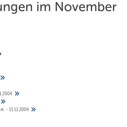
chungen im November
11.2004
en
15.11.2004