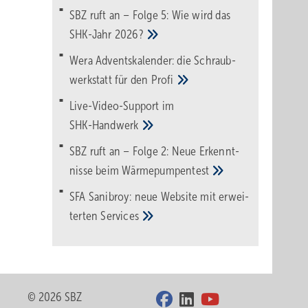
SBZ ruft an – Folge 5: Wie wird das
SHK-Jahr
2026?
Wera Adventskalender: die Schraub­
werk­statt für den
Pro­fi
Live-Video-Support im
SHK-Handwerk
SBZ ruft an – Folge 2: Neue Erkennt­
nisse beim
Wärme­pumpen­test
SFA Sanibroy: neue Web­site mit erwei­
terten
Services
© 2026 SBZ