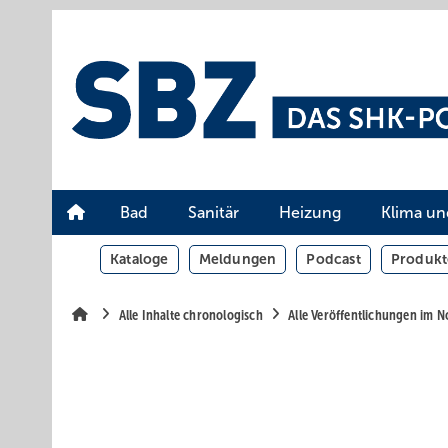
Springe
Springe
Springe
auf
auf
auf
Hauptinhalt
Hauptmenü
SiteSearch
Bad
Sanitär
Heizung
Klima un
Kataloge
Meldungen
Podcast
Produkt
Alle Inhalte chronologisch
Alle Veröffentlichungen im