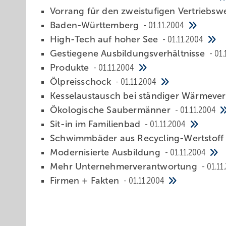
Vorrang für den zweistufigen Vertriebs
Baden-Württemberg
01.11.2004
High-Tech auf hoher See
01.11.2004
Gestiegene Ausbildungsverhältnisse
01.
Produkte
01.11.2004
Ölpreisschock
01.11.2004
Kesselaustausch bei ständiger Wärmev
Ökologische Saubermänner
01.11.2004
Sit-in im Familienbad
01.11.2004
Schwimmbäder aus Recycling-Wertstof
Modernisierte Ausbildung
01.11.2004
Mehr Unternehmerverantwortung
01.11
Firmen + Fakten
01.11.2004