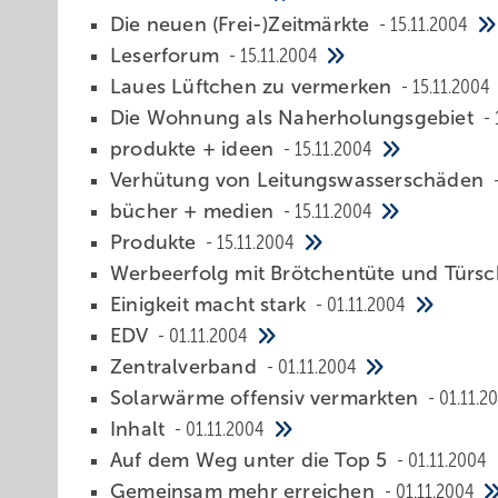
Die neuen (Frei-)Zeitmärkte
15.11.2004
Leserforum
15.11.2004
Laues Lüftchen zu vermerken
15.11.2004
Die Wohnung als Naherholungsgebiet
produkte + ideen
15.11.2004
Verhütung von Leitungswasserschäden
bücher + medien
15.11.2004
Produkte
15.11.2004
Werbeerfolg mit Brötchentüte und Türsc
Einigkeit macht stark
01.11.2004
EDV
01.11.2004
Zentralverband
01.11.2004
Solarwärme offensiv vermarkten
01.11.2
Inhalt
01.11.2004
Auf dem Weg unter die Top 5
01.11.2004
Gemeinsam mehr erreichen
01.11.2004