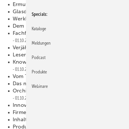
Ermutigende Zeichen
01.10.2003
Glasduschen einfach montiert
01.10.2003
Specials
Werklohnforderungen absichern
01.10.2003
Dem Feuer keine Chance
01.10.2003
Kataloge
Fachforum für die Pelletsbranche
01.10.2003
Meldungen
Verjährung von Ansprüchen
01.10.2003
Leserforum
01.10.2003
Podcast
Know-How-Transfer mit Meerblick
01.10.2003
Produkte
Vom Trinkbrunnen bis Joop
01.10.2003
Das mobile Super-Klo
01.10.2003
Webinare
Orchideen, Kühlschränke & Armaturen
01.10.2003
Innovativ statt negativ
01.10.2003
Firmen + Fakten
01.10.2003
Inhalt
01.10.2003
Produkte
01.10.2003