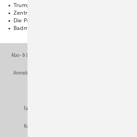
Trumpf für Wärme aus Holz
01.10.2003
Zentralverband
01.10.2003
Die Prüfkriterien sind schärfer
01.10.2003
Badmöbel vom Profi
01.10.2003
Abo- & Leserservice
AGB
Alle Inhalte chronologisch
Anmelden
Anmeldung & Registrierung
Newsletter
Datenschutz
E-Paper
Editor's choice
Fachbeiträge
Gentner Verlag
Impressum
Karriere bei Gentner
Team
Mediaservice