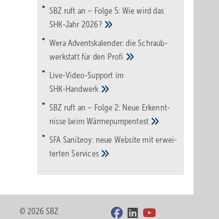
SBZ ruft an – Folge 5: Wie wird das
SHK-Jahr
2026?
Wera Adventskalender: die Schraub­
werk­statt für den
Pro­fi
Live-Video-Support im
SHK-Handwerk
SBZ ruft an – Folge 2: Neue Erkennt­
nisse beim
Wärme­pumpen­test
SFA Sanibroy: neue Web­site mit erwei­
terten
Services
© 2026 SBZ