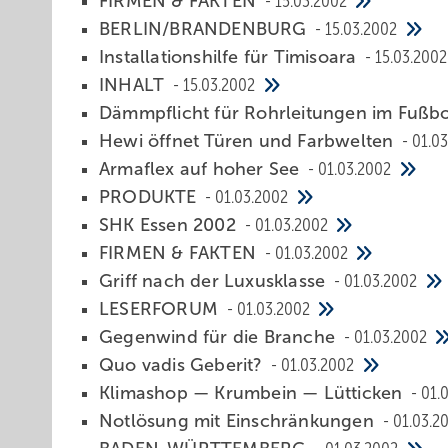
FIRMEN & FAKTEN
15.03.2002
BERLIN/BRANDENBURG
15.03.2002
Installationshilfe für Timisoara
15.03.2002
INHALT
15.03.2002
Dämmpflicht für Rohrleitungen im Fuß
Hewi öffnet Türen und Farbwelten
01.0
Armaflex auf hoher See
01.03.2002
PRODUKTE
01.03.2002
SHK Essen 2002
01.03.2002
FIRMEN & FAKTEN
01.03.2002
Griff nach der Luxusklasse
01.03.2002
LESERFORUM
01.03.2002
Gegenwind für die Branche
01.03.2002
Quo vadis Geberit?
01.03.2002
Klimashop — Krumbein — Lütticken
01.
Notlösung mit Einschränkungen
01.03.2