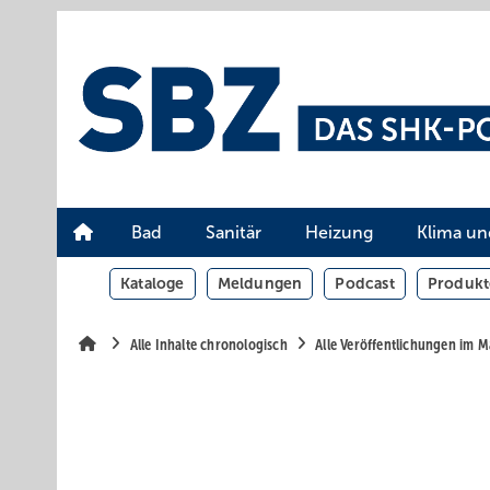
Springe
Springe
Springe
auf
auf
auf
Hauptinhalt
Hauptmenü
SiteSearch
Bad
Sanitär
Heizung
Klima un
Kataloge
Meldungen
Podcast
Produkt
Alle Inhalte chronologisch
Alle Veröffentlichungen im 