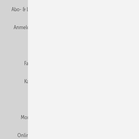
Abo- & Leserservice
AGB
Alle Inhalte chronologisch
Anmelden
Anmeldung & Registrierung
Newsletter
Datenschutz
E-Paper
Editor's choice
Fachbeiträge
Gentner Verlag
Impressum
Karriere bei Gentner
Team
Mediaservice
Mitgliedschaften und Engagement
Montagezeiten Heizung
Montagezeiten Sanitär
Online Mediadaten
Privacy Manager
RSS-Feed