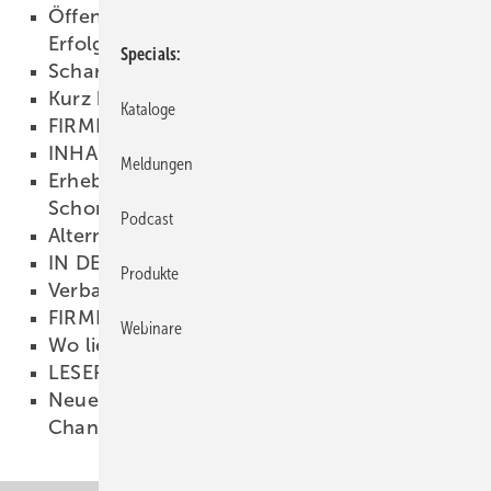
Öffentlichkeitsarbeit mit durchschlagendem
Erfolg
01.08.1998
Specials
Schar für Schar
01.08.1998
Kurz belichtet
01.08.1998
Kataloge
FIRMEN & FAKTEN
01.08.1998
INHALT
01.08.1998
Meldungen
Erhebungen des
Schornsteinfegerhandwerks
01.08.1998
Podcast
Alternative für Spengler?
01.08.1998
IN DEN MUND GELEGT
01.08.1998
Produkte
Verbandstag in Mannheim
01.08.1998
FIRMEN & FAKTEN
01.08.1998
Webinare
Wo liegt Karlstadt?
01.08.1998
LESERFORUM
01.08.1998
Neue Techniken bedeuten auch neue
Chance
01.08.1998