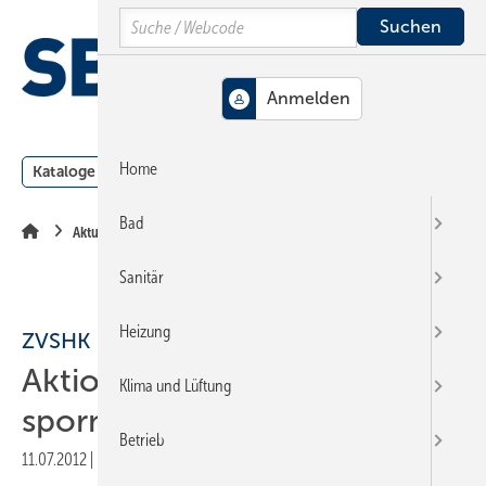
Springe
Springe
Springe
Search
auf
auf
auf
Hauptinhalt
Hauptmenü
SiteSearch
MENÜ
Home
Kataloge
Meldungen
Podcast
Produkte
Webin
Bad
Aktuelle Meldung
Sanitär
Heizung
ZVSHK
Aktion Pumpentausch: Erfolg
Klima und Lüftung
spornt an
Betrieb
11.07.2012
|
Druckvorschau