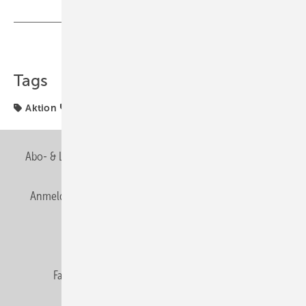
Teilen
Link kopieren
Tags
Aktion
Pumpentausch
Abo- & Leserservice
AGB
Alle Inhalte chronologisch
Anmelden
Anmeldung & Registrierung
Newsletter
Datenschutz
E-Paper
Editor's choice
Fachbeiträge
Gentner Verlag
Impressum