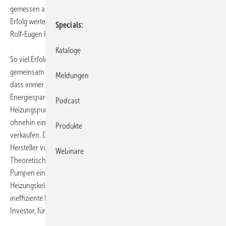
gemessen an der Resonanz im Großhandel – lässt sich schon jetzt als
Erfolg werten“, freut sich der 1. Vorsitzende des DG Haustechnik, Dr.
Specials
Rolf-Eugen König.
Kataloge
So viel Erfolg am Start spornt an: Handel und Handwerk halten
gemeinsam die Augen auf. Jetzt soll erst recht zur Routine werden,
Meldungen
dass immer dann, wenn es beim Pumpentausch machbar ist, der
Energiespar-Typ als erste Wahl gilt. Ab 2013 besteht bei
Podcast
Heizungspumpen vor dem Hintergrund gesetzlicher Veränderungen
ohnehin eine Umdenkpflicht, nur neue geregelte Pumpen zu
Produkte
verkaufen. Da können sich die SHK-Fachleute bereits jetzt als echte
Hersteller von Energieeffizienz beim Auftraggeber empfehlen.
Webinare
Theoretisch lassen sich 10 Milliarden kWh durch die hocheffizienten
Pumpen einsparen – die Leistung eines Atomkraftwerks. In deutschen
Heizungskellern rotieren nämlich noch 25 Millionen veraltete und
ineffiziente Pumpen. Die „Aktion Pumpentausch“ rechnet sich: für den
Investor, für Handwerk und Handel und nicht zuletzt für die Umwelt.