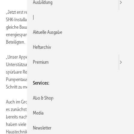
Ausbildung
„Jetzt erst recht!“ lautet die Devise in Handel und Handwerk. Viele
|
SHK-Installateure ordern beim Pumpentausch nicht wieder die
gleiche Bauart, sondern verlangen die hocheffiziente und
Aktuelle Ausgabe
energiesparende Alternative des Herstellers. Das rechnet sich für alle
Beteiligten.
Heftarchiv
„Unser Appell bekommt offenbar durch viele SHK-Betriebe volle
Premium
Unterstützung“, kommentiert ZVSHK-Präsident Manfred Stather die
spürbare Resonanz im Fachhandwerk. Seit dem Start der „Aktion
Pumpentausch“ im Januar 2012 zeigt sich, dass dieser wirksame
Services
Schritt zu mehr Energieeffizienz zur richtigen Zeit kommt.
Abo & Shop
Auch im Großhandel sind die Multiplikatoren längst am Werk. Waren
es zunächst über 1.100 Plakate, die in den Versand gingen, so mussten
Media
bereits nach kurzer Zeit weitere 700 gedruckt werden. Zusätzlich
haben viele Großhändler die PDF-Datei des Plakates bei der DG-
Newsletter
Haustechnik-Geschäftsstelle abgerufen und multipliziert. „Die Aktion –