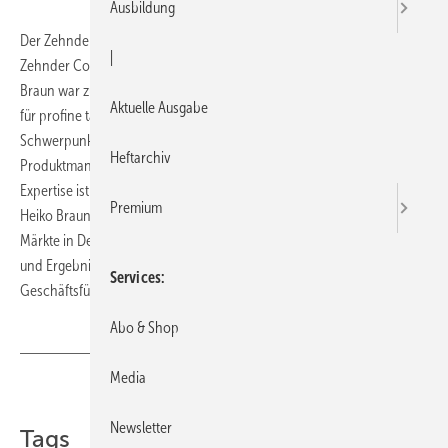
Ausbildung
Der Zehnder Geschäftsbereich für komfortable Raumlüftung -
|
Zehnder Comfosystems - hat mit Heiko Braun (38) einen neuen Leiter.
Braun war zuvor mehr als zwölf Jahre erfolgreich in leitender Position
Aktuelle Ausgabe
für profine tätig (PVC-Profile für Fenster und Türen). Die
Schwerpunkte seiner Tätigkeit lagen hier im Bereich Marketing,
Heftarchiv
Produktmanagement und Unternehmensentwicklung. Genau diese
Expertise ist nun auch gefordert in seiner neuen Position bei Zehnder.
Premium
Heiko Braun trägt für den Geschäftsbereich Comfosystems für die
Märkte in Deutschland, Luxemburg und Österreich die volle Umsatz-
und Ergebnisverantwortung und berichtet an Zehnder
Services
Geschäftsführer Donat Feser.
Abo & Shop
Media
Teilen
Link kopieren
Newsletter
Tags