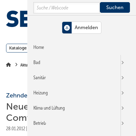
Springe
Springe
Springe
Search
auf
auf
auf
Hauptinhalt
Hauptmenü
SiteSearch
MENÜ
Home
Kataloge
Meldungen
Podcast
Produkte
Webin
Bad
Aktuelle Meldung
Sanitär
Heizung
Zehnder
Neue Leitung für
Klima und Lüftung
Comfosystems
Betrieb
28.01.2012
|
Druckvorschau