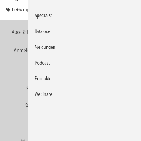
Leitung
Specials
Kataloge
Abo- & Leserservice
AGB
Alle Inhalte chronologisch
Meldungen
Anmelden
Anmeldung & Registrierung
Newsletter
Podcast
Datenschutz
E-Paper
Editor's choice
Produkte
Fachbeiträge
Gentner Verlag
Impressum
Webinare
Karriere bei Gentner
Team
Mediaservice
Mitgliedschaften und Engagement