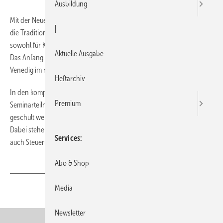
Ausbildung
Mit der Neueröffnung des Schulungszentrums Ende Juni baut Xylem
|
die Tradition weiter aus, erstklassiges Training und Weiterbildung
sowohl für Kunden und Partner als auch für Mitarbeiter anzubieten.
Aktuelle Ausgabe
Das Anfang 2000 errichtete Gebäude befindet sich in der Nähe von
Venedig im norditalienischen Montecchio Maggiore.
Heftarchiv
In den komplett renovierten Schulungsräumen finden bis zu 70
Premium
Seminarteilnehmer Platz und können sowohl in praktischen Übungen
geschult werden als auch theoretisches Wissen vermittelt bekommen.
Dabei stehen neben interaktiven Arbeitsmodellen der Pumpentechnik
Services
auch Steuerungen zur Verfügung.
Abo & Shop
Media
Teilen
Link kopieren
Newsletter