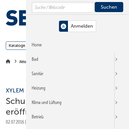
Springe
Springe
Springe
Search
auf
auf
auf
Hauptinhalt
Hauptmenü
SiteSearch
MENÜ
Home
Kataloge
Meldungen
Podcast
Produkte
Webin
Bad
Aktuelle Meldung
Sanitär
Heizung
XYLEM
Schulungscenter in Italien
Klima und Lüftung
eröffnet
Betrieb
02.07.2016
|
Druckvorschau