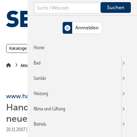
Springe
Springe
Springe
Search
auf
auf
auf
Hauptinhalt
Hauptmenü
SiteSearch
MENÜ
Home
Kataloge
Meldungen
Podcast
Produkte
Webin
Bad
Aktuelle Meldung
Sanitär
Heizung
www.handwerkermarke.de
Handwerkermarke mit
Klima und Lüftung
neuem Internetauftritt
Betrieb
20.11.2007
|
Druckvorschau