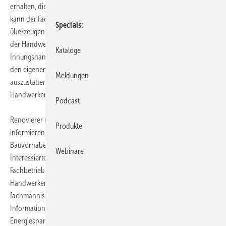
erhalten, die für sie von Interesse sind. Im Bereich „Für Handwerker“
kann der Fachmann sich von den Argumenten der Handwerkermarke
Specials
überzeugen lassen. Er lernt zudem die namhaften Industriepartner
der Handwerkermarke kennen. Darüber hinaus kann der interessierte
Kataloge
Innungshandwerker das „Meisterklassepaket“ anfordern, um damit
den eigenen Betrieb mit den Werbemitteln der Handwerkermarke
Meldungen
auszustatten und sich gegenüber seinen Kunden als
Handwerkermarken-Profi auszuzeichnen.
Podcast
Renovierer und Bauherren können sich ausführlich über die Vorteile
Produkte
informieren, die die Handwerkermarke für Ihr persönliches
Bauvorhaben bietet. Mit Hilfe einer Suchfunktion findet der
Webinare
Interessierte schließlich schnell und unkompliziert den SHK-
Fachbetrieb in seiner Nähe, der die Qualitätsprodukte der
Handwerkermarken-Partner anbietet und natürlich auch
fachmännisch berät und einbaut. Abgerundet wird das
Informationsangebot durch sachkundige Inhalte zu den Themen:
Energiesparen, Modernisierungstipps für Haus und Wohnung sowie