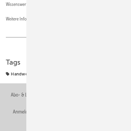
Wissenswertes rund um Sanitär, Heizung und Klima.
Weitere Informationen unter:
www.handwerkermarke.de
Teilen
Link kopieren
Tags
Handwerkermarke
Internetauftritt
Abo- & Leserservice
AGB
Alle Inhalte chronologisch
Anmelden
Anmeldung & Registrierung
Newsletter
Datenschutz
E-Paper
Editor's choice