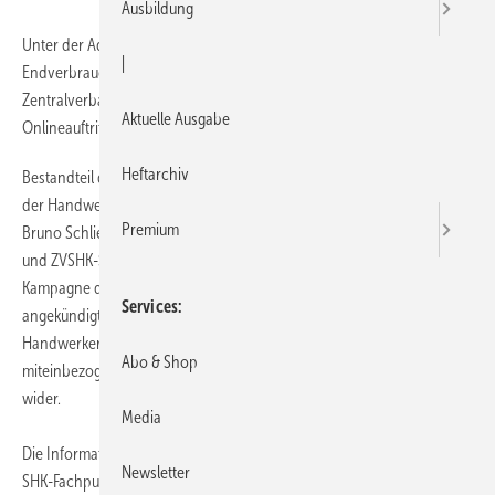
Ausbildung
Unter der Adresse www.handwerkermarke.de können sich ab sofort
|
Endverbraucher und SHK-Fachleute über die Handwerkermarke des
Zentralverbandes Sanitär Heizung Klima informieren. Der
Aktuelle Ausgabe
Onlineauftritt ist ein wichtiger
Heftarchiv
Bestandteil der strategischen Neuausrichtung in der Kommunikation
der Handwerkermarke. Ende Oktober 2007 hatten ZVSHK-Präsident
Premium
Bruno Schliefke, Hauptgeschäftsführer Michael von Bock und Polach
und ZVSHK-Sprecher Frank Ebisch auf der SHKG in Leipzig die neue
Kampagne des Leistungs- und Qualitätsbündnisses im SHK-Handwerk
Services
angekündigt und vorgestellt. Erstmals werden dabei neben
Handwerkern nun auch Endverbraucher in die Kommunikation
Abo & Shop
miteinbezogen. Diese Strategie spiegelt sich auch im Onlineauftritt
wider.
Media
Die Informationen sind zielgruppenspezifisch aufbereitet, so dass
Newsletter
SHK-Fachpublikum und Endverbraucher genau die Informationen