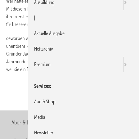
Wer hätte es gedacht? Heute, am 19. November, ist Welttoilettentag.
Ausbildung
Mit diesem Tag, den sich die Welttoilettenorganisation (WTO) bei
ihrem ersten Gipfel 2001 in Singapur auserkoren hat, soll alljährlich
|
für bessere und schönere Klos
Aktuelle Ausgabe
geworben werden. “Das Bewusstsein, dass gute Toiletten
unentbehrlich sind, müsse weltweit gestärkt werden“, betonte WTO-
Heftarchiv
Gründer Jack Sim zum Abschluss des ersten Treffens. “Wir sind im 21.
Jahrhundert, aber die Versorgung mit Toiletten ist zurückgeblieben,
Premium
weil sie ein Tabuthema ist“, beklagte Sim.
Services
Teilen
Link kopieren
Abo & Shop
Media
Abo- & Leserservice
AGB
Alle Inhalte chronologisch
Newsletter