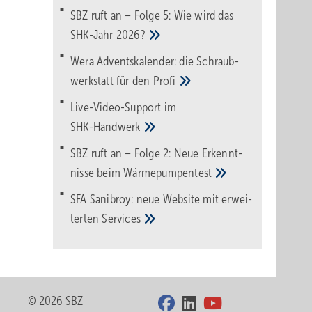
SBZ ruft an – Folge 5: Wie wird das
SHK-Jahr
2026?
Wera Adventskalender: die Schraub­
werk­statt für den
Pro­fi
Live-Video-Support im
SHK-Handwerk
SBZ ruft an – Folge 2: Neue Erkennt­
nisse beim
Wärme­pumpen­test
SFA Sanibroy: neue Web­site mit erwei­
terten
Services
© 2026 SBZ