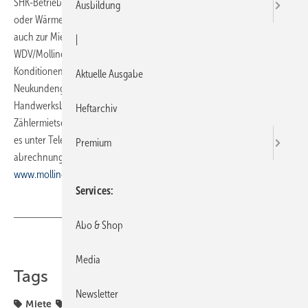
SHK-Betriebe haben künftig die Möglichkeit, ihren Kunden Wasser-
Ausbildung
oder Wärmezähler von WDV/Molliné nicht nur zum Kauf, sondern
auch zur Miete anzubieten. Als Partner des Handwerks will
|
WDV/Molliné die komplette Produktpalette zu interessanten
Konditionen vertreiben und so das Handwerk bei
Aktuelle Ausgabe
Neukundengewinnung und Stammkundenbindung unterstützen. Der
Handwerksbetrieb erhält zudem Werbematerial zum
Heftarchiv
Zählermietservice für die Kundenberatung. Mehr Informationen gibt
es unter Telefon (07 11) 35 16 95 34, per E-Mail an
Premium
abrechnung@molline.de oder unter
www.molline.de
Services
Abo & Shop
Teilen
Link kopieren
Media
Tags
Newsletter
Miete
Molliné