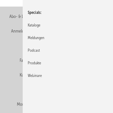
Specials
Abo- & Leserservice
AGB
Alle Inhalte chronologisch
Kataloge
Anmelden
Anmeldung & Registrierung
Newsletter
Meldungen
Datenschutz
E-Paper
Editor's choice
Podcast
Fachbeiträge
Gentner Verlag
Impressum
Produkte
Karriere bei Gentner
Team
Mediaservice
Webinare
Mitgliedschaften und Engagement
Montagezeiten Heizung
Montagezeiten Sanitär