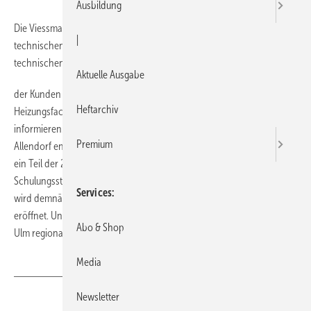
Ausbildung
Die Viessmann Werke bündeln ihre Kompetenzen im Vertrieb und im
|
technischen Dienst. So wurde in Allendorf ein Servicecenter für den
technischen Dienst eingerichtet, das die technische Betreuung
Aktuelle Ausgabe
der Kunden übernimmt. Über eine zentrale Hotline kann sich hier der
Heftarchiv
Heizungsfachmann rund um die Uhr an 365 Tagen im Jahr
informieren. Außerdem wird die Viessmann-Akademie ausgebaut: In
Premium
Allendorf entsteht ein neues Akademiegebäude mit Energiezentrale,
ein Teil der 29 Verkaufsniederlassungen wurden zu speziellen
Schulungsstätten aufgerüstet. Zur Verdichtung des Vertriebsnetzes
Services
wird demnächst in Rostock eine weitere Vertriebsniederlassung
eröffnet. Und schließlich werden in Allendorf, Berlin, Düsseldorf und
Abo & Shop
Ulm regionale Arbeitscenter (RAC) eingerichtet.
Media
Newsletter
Teilen
Link kopieren