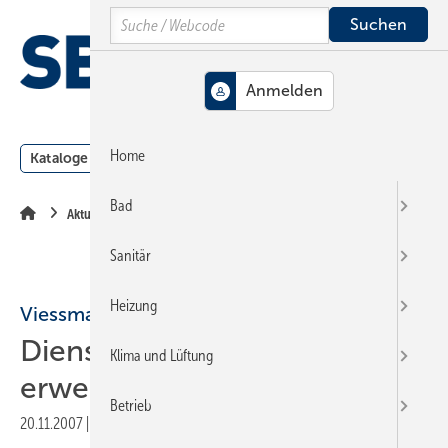
Springe
Springe
Springe
Search
auf
auf
auf
Hauptinhalt
Hauptmenü
SiteSearch
MENÜ
Home
Kataloge
Meldungen
Podcast
Produkte
Webin
Bad
Aktuelle Meldung
Sanitär
Heizung
Viessmann
Dienstleistungsangebot
Klima und Lüftung
erweitert
Betrieb
20.11.2007
|
Druckvorschau