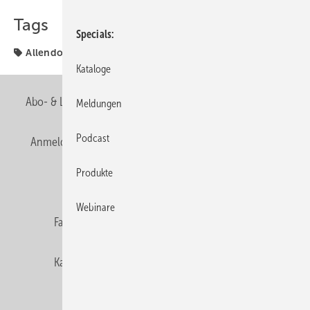
Tags
Specials
Allendorf
Kataloge
Abo- & Leserservice
AGB
Alle Inhalte chronologisch
Meldungen
Podcast
Anmelden
Anmeldung & Registrierung
Newsletter
Produkte
Datenschutz
E-Paper
Editor's choice
Webinare
Fachbeiträge
Gentner Verlag
Impressum
Karriere bei Gentner
Team
Mediaservice
Mitgliedschaften und Engagement