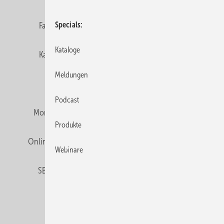
Fachbeiträge
Gentner Verlag
Impressum
Specials
Kataloge
Karriere bei Gentner
Team
Mediaservice
Meldungen
Mitgliedschaften und Engagement
Podcast
Montagezeiten Heizung
Montagezeiten Sanitär
Produkte
Online Mediadaten
Privacy Manager
RSS-Feed
Webinare
SBZ abonnieren
Veranstaltungen / Webinare
© 2026 SBZ