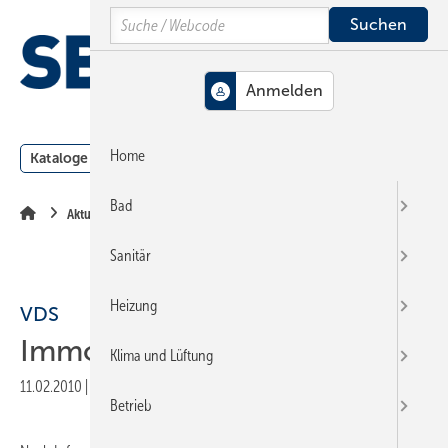
Springe
Springe
Springe
Search
auf
auf
auf
Hauptinhalt
Hauptmenü
SiteSearch
MENÜ
Home
Kataloge
Meldungen
Podcast
Produkte
Webin
Bad
Aktuelle Meldung
Sanitär
Heizung
VDS
Immobilien-Trendstudie
Klima und Lüftung
11.02.2010
|
Druckvorschau
Betrieb