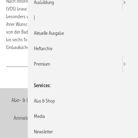
Nach Informationen der Vereinigung Deutsche Sanitärwirtschaft
Ausbildung
(VDS) brauchen die Deutschen drei Dinge um glücklich zu sein,
besonders wenn es um die Ausstattung ihres Wohnbereiches bzw.
|
ihrer Wunsch-Immobilie geht: Auf Platz eins steht der Balkon, gefolgt
von der Badewanne und einem eigenen Garten. Auf den Plätzen vier
Aktuelle Ausgabe
bis sechs folgen das Kellerabteil, ein Gäste-WC sowie die
Einbauküche.
Heftarchiv
Premium
Teilen
Link kopieren
Services
Abo- & Leserservice
AGB
Alle Inhalte chronologisch
Abo & Shop
Media
Anmelden
Anmeldung & Registrierung
Newsletter
Newsletter
Datenschutz
E-Paper
Editor's choice