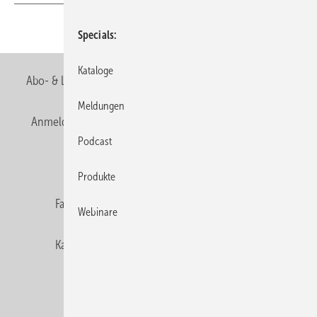
Teilen
Link kopieren
Specials
Kataloge
Abo- & Leserservice
AGB
Alle Inhalte chronologisch
Meldungen
Anmelden
Anmeldung & Registrierung
Newsletter
Podcast
Datenschutz
E-Paper
Editor's choice
Produkte
Fachbeiträge
Gentner Verlag
Impressum
Webinare
Karriere bei Gentner
Team
Mediaservice
Mitgliedschaften und Engagement