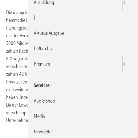
Ausbildung
Die mangelnde Zahlungsmoral öffentlicher und privater Auftraggeber
|
hemmt die Liquidität der unabhängigen Ingenieurunternehmen und
Planungsbüros in Deutschland. Dies geht aus einer Umfrage hervor,
Aktuelle Ausgabe
die der Verband Beratender Ingenieure VBI jährlich unter seinen rund
3000 Mitgliedern durchführt. 47 % der öffentlichen Auftrageber
Heftarchiv
zahlen Rechnungen für erbrachte Ingenieurleistungen verzögert und
8 % sogar stark verzögert. Damit hat sich die Situation weiter
Premium
verschlechtert (2009: 45 %, 7 %). Bei Kunden aus der Privatwirtschaft
zahlen 42 % verzögert, 6 % stark verzögert. Damit stagniert der
Privatsektor auf Vorjahrsniveau. Rund 15 % der Befragten gaben an,
Services
eine weitere Verschlechterung der Zahlungsmoral festgestellt zu
haben. Ingenieurbüros verfügen in der Regel über wenig Eigenkapital.
Abo & Shop
Da der Löwenanteil ihrer Ausgaben aber Personalkosten sind, führen
verschleppte Zahlungen bei klein- und mittelständisch geprägten
Media
Unternehmen schnell zu Zahlungsengpässen.
Newsletter