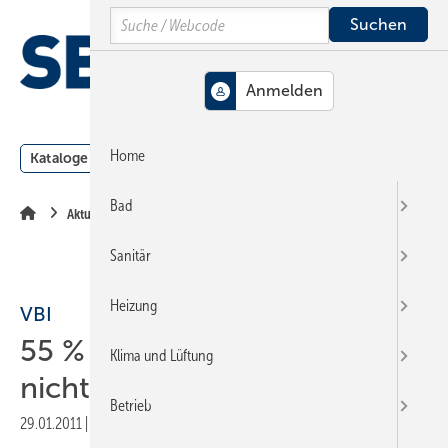
Springe
Springe
Springe
Search
auf
auf
auf
Hauptinhalt
Hauptmenü
SiteSearch
MENÜ
Home
Kataloge
Meldungen
Podcast
Produkte
Webin
Bad
Aktuelle Meldung
Sanitär
Heizung
VBI
55 % der Behörden zahlen
Klima und Lüftung
nicht fristgerecht
Betrieb
29.01.2011
|
Druckvorschau