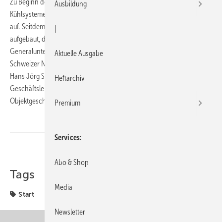
Zu Beginn des Jahres nahm der finnische Hersteller von Heiz- und
Ausbildung
Kühlsystemen in Pfungen im Kanton Zürich seine Geschäftstätigkeit
auf. Seitdem wurde insbesondere ein Verkaufs- und Außendienstteam
|
aufgebaut, das Installateuren, Händlern, Architekten,
Generalunternehmern und Planern kompetent zur Seite steht. Die
Aktuelle Ausgabe
Schweizer Niederlassung steht unter der Leitung von Geschäftsführer
Hans Jörg Schwarz (53) sowie Andreas Kregler (42), Mitglied der
Heftarchiv
Geschäftsleitung. Besonderen Fokus legt Uponor Schweiz auf das
Objektgeschäft.
Premium
Services
Teilen
Link kopieren
Abo & Shop
Tags
Media
Start
Newsletter