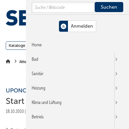
Springe
Springe
Springe
Search
auf
auf
auf
Hauptinhalt
Hauptmenü
SiteSearch
MENÜ
Home
Kataloge
Meldungen
Podcast
Produkte
Webin
Bad
Aktuelle Meldung
Sanitär
Heizung
UPONOR
Start in der Schweiz
Klima und Lüftung
18.10.2010
|
Druckvorschau
Betrieb