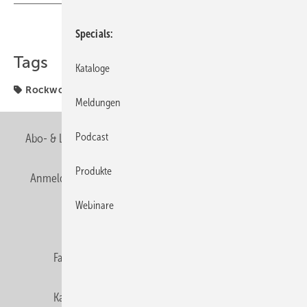
Teilen
Link kopieren
Specials
Tags
Kataloge
Rockwool
Meldungen
Podcast
Abo- & Leserservice
AGB
Alle Inhalte chronologisch
Produkte
Anmelden
Anmeldung & Registrierung
Newsletter
Webinare
Datenschutz
E-Paper
Editor's choice
Fachbeiträge
Gentner Verlag
Impressum
Karriere bei Gentner
Team
Mediaservice