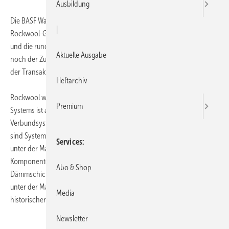
Ausbildung
Die BASF Wall Systems GmbH wird zum Jahreswechsel Teil der
|
Rockwool-Gruppe. Rockwool übernimmt das Werk in Marktredwitz
und die rund 200 Mitarbeiter des Unternehmens. Der Kauf unterliegt
Aktuelle Ausgabe
noch der Zustimmung der zuständigen Behörden, mit dem Abschluss
der Transaktion wird Ende 2013 gerechnet.
Heftarchiv
Rockwool will seine Fassadenkompetenz erweitern. Die BASF Wall
Premium
Systems ist auf dem deutschen Markt für Wärmedämm-
Verbundsysteme ein mittelgroßer Anbieter. Ihr Hauptgeschäftsfeld
sind Systeme für die Außen- und Innendämmung von Gebäuden, die
Services
unter der Marke Heck vermarktet werden. Dabei werden die meisten
Komponenten zugekauft, darunter auch die Materialien für die
Abo & Shop
Dämmschicht des Systems. Darüber hinaus bietet BASF Wall Systems
unter der Marke Rajasil Systeme zur Renovierung und Restaurierung
Media
historischer Gebäude.
Newsletter