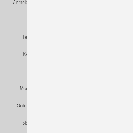
Anmelden
Anmeldung & Registrierung
Newsletter
Datenschutz
E-Paper
Editor's choice
Fachbeiträge
Gentner Verlag
Impressum
Karriere bei Gentner
Team
Mediaservice
Mitgliedschaften und Engagement
Montagezeiten Heizung
Montagezeiten Sanitär
Online Mediadaten
Privacy Manager
RSS-Feed
SBZ abonnieren
Veranstaltungen / Webinare