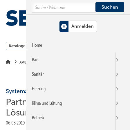
Springe
Springe
Springe
Search
auf
auf
auf
Hauptinhalt
Hauptmenü
SiteSearch
MENÜ
Home
Kataloge
Meldungen
Podcast
Produkte
Webin
Bad
Aktuelle Meldung
Sanitär
Heizung
Systemair / Panasonic
Partnerschaft für HVAC-
Klima und Lüftung
Lösungen
Betrieb
06.03.2019
|
Druckvorschau