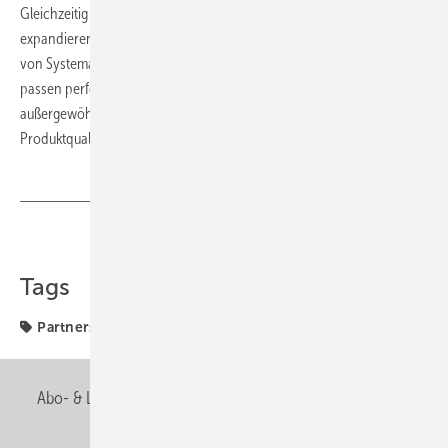
Gleichzeitig schaffen wir langfristige Geschäftsmöglichkeiten in einem
expandierenden europäischen Markt. Die einzigartige Produktpalette
von Systemair und das umfassende Know-how in der Klimatechnik
passen perfekt zu unserer Intention, den Kunden ein
außergewöhnliches Leistungsangebot sowie hervorragende
Produktqualität zu bieten.“ ■
Teilen
Link kopieren
Tags
Partnerschaft
Abo- & Leserservice
AGB
Alle Inhalte chronologisch