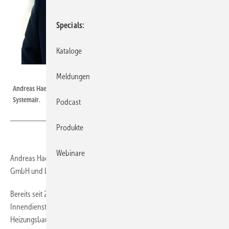
Specials
Kataloge
systemair
Meldungen
Andreas Haering verantwortet den Außendienst für Südbayern bei
Systemair.
Podcast
Produkte
Webinare
Andreas Haering wechselt in den Außendienst bei der Systemair
GmbH und betreut die Region Südbayern.
Bereits seit 2014 ist Haering bei dem Unternehmen im technischen
Innendienst des Vertriebsbüros München tätig. Der Installateur- und
Heizungsbaumeister, mit Weiterbildungen zum