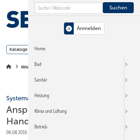
Springe
Springe
Springe
Search
auf
auf
auf
Hauptinhalt
Hauptmenü
SiteSearch
MENÜ
Home
Kataloge
Meldungen
Podcast
Produkte
Webin
Bad
Aktuelle Meldung
Sanitär
Heizung
Systemair
Ansprechpartner für das
Klima und Lüftung
Handwerk
Betrieb
06.08.2016
|
Druckvorschau