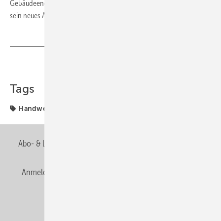
Gebäudeenergieberater und Betriebswirt, bringt also Erfahrung mit in
sein neues Aufgabengebiet.
Teilen
Link kopieren
Tags
Handwerk
Abo- & Leserservice
AGB
Alle Inhalte chronologisch
Anmelden
Anmeldung & Registrierung
Newsletter
Datenschutz
E-Paper
Editor's choice