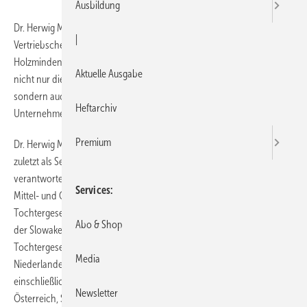
Ausbildung
Dr. Herwig Mehrwald (37) und Tomas Schwab (50) sind die neuen
|
Vertriebschefs für Mittel-, Ost und Westeuropa bei Stiebel Eltron in
Holzminden. Sie verantworten zukünftig als Export-Geschäftsführer
Aktuelle Ausgabe
nicht nur die Vertriebsaufgaben in den europäischen Märkten,
sondern auch in den zwölf Tochtergesellschaften der
Heftarchiv
Unternehmensgruppe in Europa.
Premium
Dr. Herwig Mehrwald kommt von der Siemens AG, München, wo er
zuletzt als Senior Vizepräsident den Vertrieb Nordeuropa
verantwortete. Bei Stiebel Eltron zeichnet er nun für die Märkte in
Services
Mittel- und Osteuropa verantwortlich, sowie für die
Tochtergesellschaften in Polen, Russland, Tschechien, Ungarn und
Abo & Shop
der Slowakei. Tomas Schwab war zuletzt Geschäftsführer einer
Tochtergesellschaft der Soda-Club Enterprises NV in den
Media
Niederlanden. Bei Stiebel Eltron leitet er den Vertrieb in Westeuropa,
einschließlich der Ländergesellschaften in Belgien, Frankreich,
Newsletter
Österreich, Schweden, Schweiz und den Niederlanden.