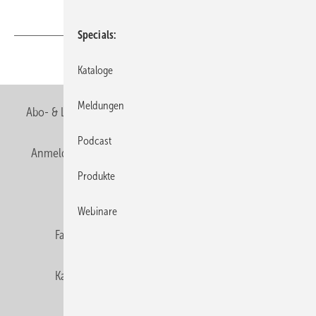
Specials
Teilen
Link kopieren
Kataloge
Meldungen
Abo- & Leserservice
AGB
Alle Inhalte chronologisch
Podcast
Anmelden
Anmeldung & Registrierung
Newsletter
Produkte
Datenschutz
E-Paper
Editor's choice
Webinare
Fachbeiträge
Gentner Verlag
Impressum
Karriere bei Gentner
Team
Mediaservice