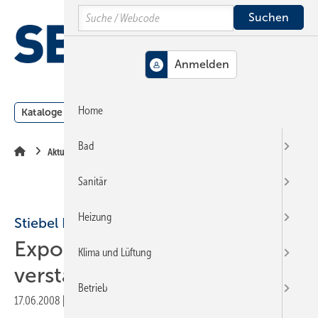
Springe
Springe
Springe
Search
auf
auf
auf
Hauptinhalt
Hauptmenü
SiteSearch
MENÜ
Home
Kataloge
Meldungen
Podcast
Produkte
Webin
Bad
Aktuelle Meldung
Sanitär
Heizung
Stiebel Eltron
Export-Organisation
Klima und Lüftung
verstärkt
Betrieb
17.06.2008
|
Druckvorschau