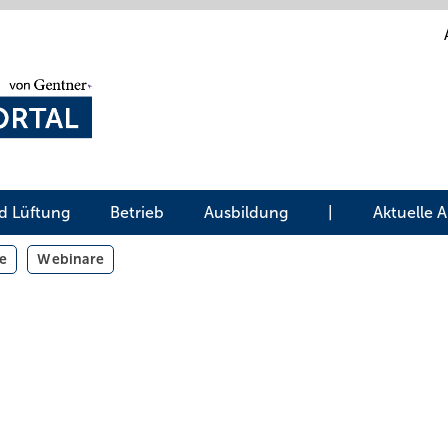
d Lüftung
Betrieb
Ausbildung
|
Aktuelle 
e
Webinare