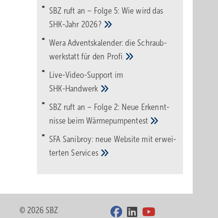
SBZ ruft an – Folge 5: Wie wird das
SHK-Jahr
2026?
Wera Adventskalender: die Schraub­
werk­statt für den
Pro­fi
Live-Video-Support im
SHK-Handwerk
SBZ ruft an – Folge 2: Neue Erkennt­
nisse beim
Wärme­pumpen­test
SFA Sanibroy: neue Web­site mit erwei­
terten
Services
© 2026 SBZ