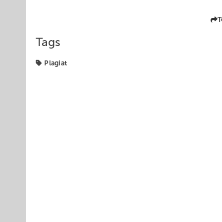
T
Tags
Plagiat