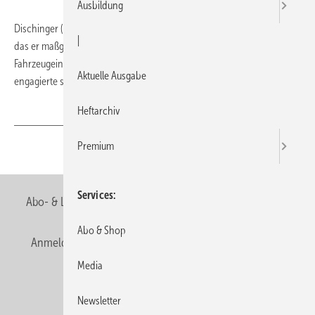
Ausbildung
Dischinger (74) leitete bis zuletzt das mittelständische Unternehmen,
|
das er maßgeblich zu einem weltweit tätigen Ausrüster für
Fahrzeugeinrichtungen ausbaute. Neben der beruflichen Tätigkeit
Aktuelle Ausgabe
engagierte sich der Sortimo-Chef sehr für soziale Einrichtungen.
Heftarchiv
Premium
Teilen
Link kopieren
Services
Abo- & Leserservice
AGB
Alle Inhalte chronologisch
Abo & Shop
Anmelden
Anmeldung & Registrierung
Newsletter
Media
Datenschutz
E-Paper
Editor's choice
Newsletter