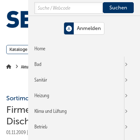
Springe
Springe
Springe
Search
auf
auf
auf
Hauptinhalt
Hauptmenü
SiteSearch
MENÜ
Home
Kataloge
Meldungen
Podcast
Produkte
Webin
Bad
Aktuelle Meldung
Sanitär
Heizung
Sortimo
Firmengründer Herbert
Klima und Lüftung
Dischinger gestorben
Betrieb
01.11.2009
|
Druckvorschau