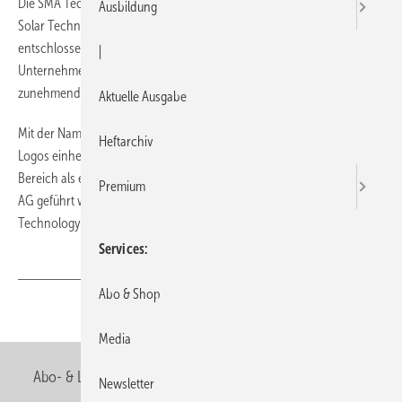
Die SMA Technologie AG firmiert seit dem 2. Juni 2008 unter SMA
Ausbildung
Solar Technology AG. SMA hat sich zu dieser Namensänderung
entschlossen, um bereits im Firmennamen die Fokussierung des
|
Unternehmens auf die Solartechnik erkennbar zu machen und der
zunehmend internationalen Ausrichtung gerecht zu werden.
Aktuelle Ausgabe
Mit der Namensänderung geht auch die Einführung eines neuen
Heftarchiv
Logos einher. Gleichzeitig wird zukünftig der SMA Bahntechnik-
Bereich als eine 100-prozentige Tochter der SMA Solar Technology
Premium
AG geführt werden und unter dem neuen Namen SMA Railway
Technology GmbH firmieren.
Services
Abo & Shop
Teilen
Link kopieren
Media
Abo- & Leserservice
AGB
Alle Inhalte chronologisch
Newsletter