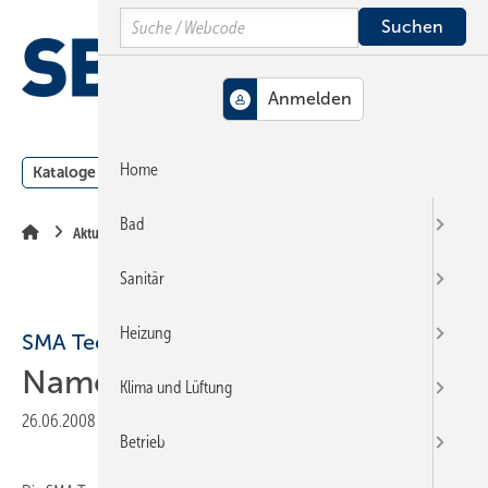
Springe
Springe
Springe
Search
auf
auf
auf
Hauptinhalt
Hauptmenü
SiteSearch
MENÜ
Home
Kataloge
Meldungen
Podcast
Produkte
Webin
Bad
Aktuelle Meldung
Sanitär
Heizung
SMA Technologie
Namensänderung vollzogen
Klima und Lüftung
26.06.2008
|
Druckvorschau
Betrieb