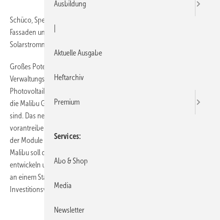
Ausbildung
Schüco, Spezialist für die Integration von Photovoltaik in Metall-Glas-
|
Fassaden und die Düsseldorfer Eon AG haben angekündigt, die
Solarstromnutzung künftig wirtschaftlicher zu machen.
Aktuelle Ausgabe
Großes Potenzial sehen die beiden Partner bei Büro- und
Heftarchiv
Verwaltungsgebäuden, die über zahlreiche Flächen verfügen, die für
Photovoltaik genutzt werden können. Schüco und Eon haben dazu
Premium
die Malibu GmbH & Co. KG gegründet, an der sie zu je 50 % beteiligt
sind. Das neue Unternehmen soll die Dünnschichttechnologie weiter
vorantreiben, um das Kosten-Nutzen-Verhältnis bei der Integration
Services
der Module in die Fassade eines Hauses entscheidend zu verbessern.
Malibu soll diese effizienteren Dünnschichtmodule selbst weiter
Abo & Shop
entwickeln und herstellen. Mitte 2008 soll mit der eigenen Produktion
an einem Standort in Sachsen-Anhalt begonnen werden. Das
Media
Investitionsvolumen wurde mit rund 100 Millionen Euro beziffert.
Newsletter