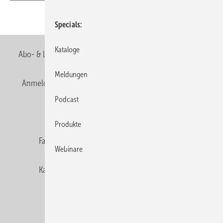
Teilen
Link kopieren
Specials
Kataloge
Abo- & Leserservice
AGB
Alle Inhalte chronologisch
Meldungen
Anmelden
Anmeldung & Registrierung
Newsletter
Podcast
Datenschutz
E-Paper
Editor's choice
Produkte
Fachbeiträge
Gentner Verlag
Impressum
Webinare
Karriere bei Gentner
Team
Mediaservice
Mitgliedschaften und Engagement