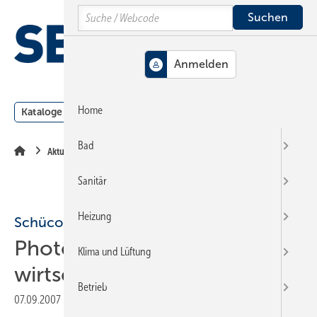
Springe
Springe
Springe
Search
auf
auf
auf
Hauptinhalt
Hauptmenü
SiteSearch
MENÜ
Home
Kataloge
Meldungen
Podcast
Produkte
Webin
Bad
Aktuelle Meldung
Sanitär
Heizung
Schüco und Eon
Photovoltaik soll
Klima und Lüftung
wirtschaftlicher werden
Betrieb
07.09.2007
|
Druckvorschau