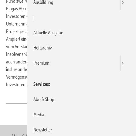
Rund zwei Wochen nach Stellung des Insolvenzantrags der Schmack
Ausbildung
Biogas AG und drei ihrer Tochtergesellschaften haben sich
Investoren gemeldet, die an einer Sanierung der
|
Unternehmensgruppe interessiert sind. Aufgrund des
Projektgeschäfts verfolgt der vorläufige Insolvenzverwalter Dr.
Aktuelle Ausgabe
Ampferl eine zügige Eröffnung des Insolvenzverfahrens. Neben der
vom Vorstand angestrebten Sanierung durch ein
Heftarchiv
Insolvenzplanverfahren werden vom vorläufigen Insolvenzverwalter
auch andere Sanierungsalternativen geprüft. Hierzu gehört
Premium
insbesondere die übertragende Sanierung, bei der die vorhandenen
Vermögenswerte ganz oder teilweise auf eine neue Gesellschaft der
Services
Investoren übertragen werden.
Abo & Shop
Media
Teilen
Link kopieren
Newsletter