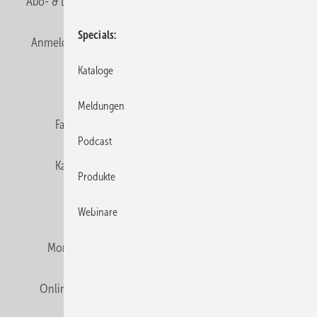
Abo- & Leserservice
AGB
Alle Inhalte chronologisch
Specials
Anmelden
Anmeldung & Registrierung
Newsletter
Kataloge
Datenschutz
E-Paper
Editor's choice
Meldungen
Fachbeiträge
Gentner Verlag
Impressum
Podcast
Karriere bei Gentner
Team
Mediaservice
Produkte
Mitgliedschaften und Engagement
Webinare
Montagezeiten Heizung
Montagezeiten Sanitär
Online Mediadaten
Privacy Manager
RSS-Feed