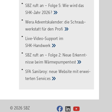
SBZ ruft an – Folge 5: Wie wird das
SHK-Jahr
2026?
Wera Adventskalender: die Schraub­
werk­statt für den
Pro­fi
Live-Video-Support im
SHK-Handwerk
SBZ ruft an – Folge 2: Neue Erkennt­
nisse beim
Wärme­pumpen­test
SFA Sanibroy: neue Web­site mit erwei­
terten
Services
© 2026 SBZ