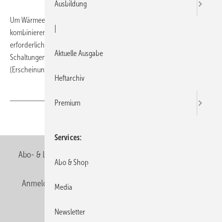
Ausbildung
Um Wärmeerzeuger und Wärmeverbraucher miteinander zu
|
kombinieren sind zweckmäßige hydraulische Anlagenschaltungen
erforderlich. Wir zeigen Ihnen die Grundfunktionen hydraulischer
Aktuelle Ausgabe
Schaltungen mit Blick auf ihre Regelfähigkeit: in der neuen SBZ 22
(Erscheinungstag 20.11.) auf Seite 58.
Heftarchiv
Premium
Teilen
Link kopieren
Services
Abo- & Leserservice
AGB
Alle Inhalte chronologisch
Abo & Shop
Anmelden
Anmeldung & Registrierung
Newsletter
Media
Datenschutz
E-Paper
Editor's choice
Newsletter