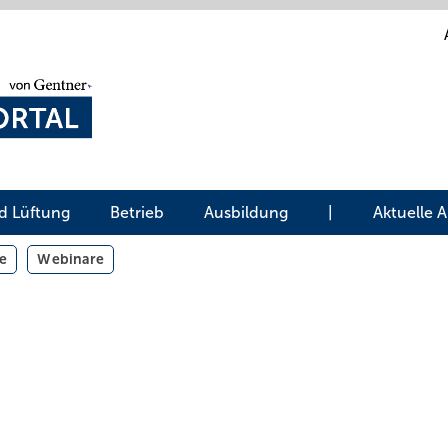
d Lüftung
Betrieb
Ausbildung
|
Aktuelle 
e
Webinare