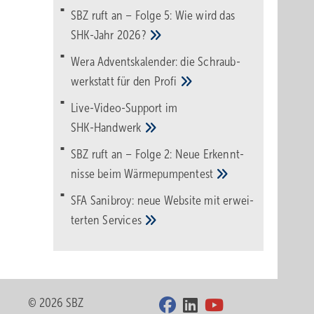
SBZ ruft an – Folge 5: Wie wird das
SHK-Jahr
2026?
Wera Adventskalender: die Schraub­
werk­statt für den
Pro­fi
Live-Video-Support im
SHK-Handwerk
SBZ ruft an – Folge 2: Neue Erkennt­
nisse beim
Wärme­pumpen­test
SFA Sanibroy: neue Web­site mit erwei­
terten
Services
© 2026 SBZ