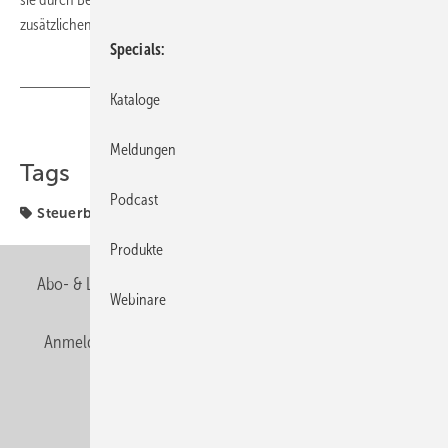
zusätzlichen energetischen Modernisierungen profitieren würden.
Specials
Kataloge
Teilen
Link kopieren
Meldungen
Tags
Podcast
Steuerbonus
Produkte
Abo- & Leserservice
AGB
Alle Inhalte chronologisch
Webinare
Anmelden
Anmeldung & Registrierung
Newsletter
Datenschutz
E-Paper
Editor's choice