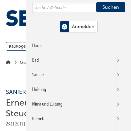
Springe
Springe
Springe
Search
auf
auf
auf
Hauptinhalt
Hauptmenü
SiteSearch
MENÜ
Home
Kataloge
Meldungen
Podcast
Produkte
Webin
Bad
Aktuelle Meldung
Sanitär
Heizung
SANIERUNGSFÖRDERUNG
Erneut keine Einigung für
Klima und Lüftung
Steuerbonus
Betrieb
23.11.2011
|
Druckvorschau