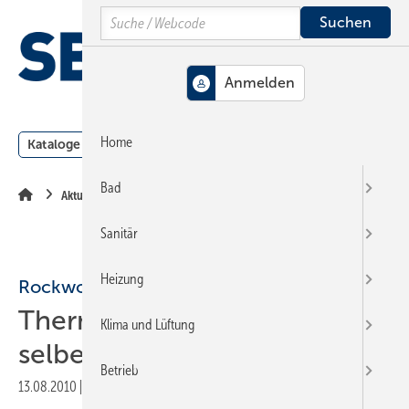
Springe
Springe
Springe
Search
auf
auf
auf
Hauptinhalt
Hauptmenü
SiteSearch
MENÜ
Home
Kataloge
Meldungen
Podcast
Produkte
Webin
Bad
Aktuelle Meldung
Sanitär
Heizung
Rockwool
Thermografie-Aufnahmen
Klima und Lüftung
selber machen
Betrieb
13.08.2010
|
Druckvorschau