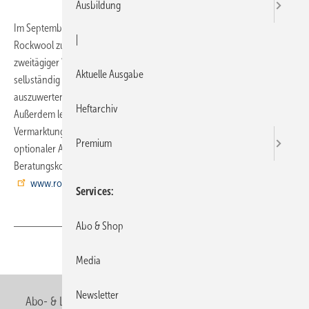
Ausbildung
Im September und Oktober können sich SHK-Handwerker bei
|
Rockwool zum geprüften Thermografen ausbilden zu lassen. Ein
zweitägiger Workshop vermittelt das nötige Grundlagenwissen, um
Aktuelle Ausgabe
selbständig Thermografie-Aufnahmen zu machen und diese
auszuwerten, um undichte Stellen in der Gebäudehülle zu erkennen.
Heftarchiv
Außerdem lernt man, die Thermografie als zusätzliches
Vermarktungsinstrument in der Kundenberatung einzusetzen. Ein
Premium
optionaler Aufbaukurs vertieft das Wissen und die
Beratungskompetenz. Weitere Informationen unter →
www.rockwool.de/services
Services
Abo & Shop
Teilen
Link kopieren
Media
Newsletter
Abo- & Leserservice
AGB
Alle Inhalte chronologisch