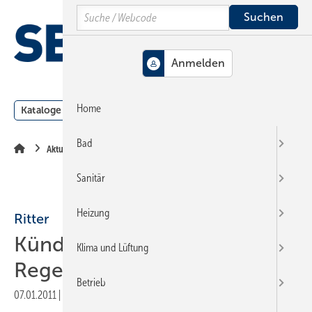
Springe
Springe
Springe
Search
auf
auf
auf
Hauptinhalt
Hauptmenü
SiteSearch
MENÜ
Home
Kataloge
Meldungen
Podcast
Produkte
Webin
Bad
Aktuelle Meldung
Sanitär
Heizung
Ritter
Kündigungen bei
Klima und Lüftung
Regenerativen
Betrieb
07.01.2011
|
Druckvorschau