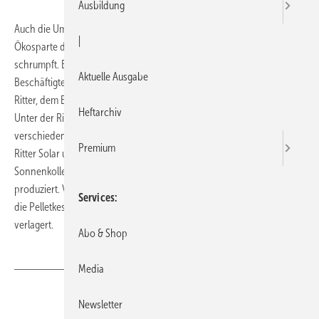
Ausbildung
Auch die Umwelttechnik ist nicht auf Dauer-Boom abonniert. Die
|
Ökosparte des Hauses Ritter und ihre Produktion in Dettenhausen
schrumpft. Bei Ritter Solar und RNO Kesseltechnik wurde 43
Aktuelle Ausgabe
Beschäftigten gekündigt. Das bisherige Vorzeigeprojekt von Alfred
Ritter, dem Eigentümer der Firma Ritter Sport, hat Risse bekommen.
Heftarchiv
Unter der Ritter Energie- und Umwelttechnik GmbH operieren
verschiedene Vertriebs- und Produktionsfirmen, unter anderem die
Premium
Ritter Solar und die RNO Kesselfabrik. So wurden in Dettenhausen
Sonnenkollektoren zur Warmwasserbereitung und Pellets-Heizkessel
produziert. Von den 135 Beschäftigten wurden nun 43 entlassen und
Services
die Pelletkesselproduktion in Deutschland eingestellt bzw. ins Ausland
verlagert.
Abo & Shop
Media
Teilen
Link kopieren
Newsletter